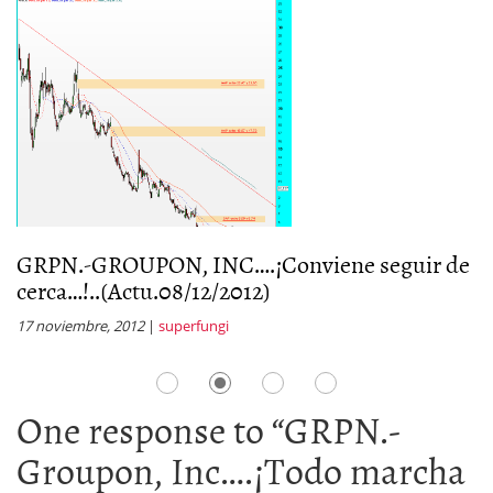
GRPN.-GROUPON, INC….¡Conviene seguir de
G
cerca…!..(Actu.08/12/2012)
c
17 noviembre, 2012
|
superfungi
11
One response to “
GRPN.-
Groupon, Inc….¡Todo marcha