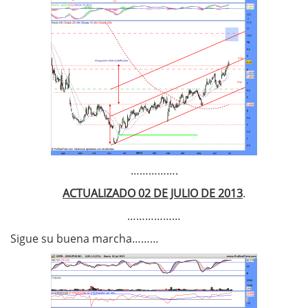
…………….
ACTUALIZADO 02 DE JULIO DE 2013
.
………………
Sigue su buena marcha………