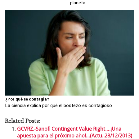
planeta
¿Por qué se contagia?
La ciencia explica por qué el bostezo es contagioso
Related Posts:
GCVRZ.-Sanofi Contingent Value Right….¡Una
apuesta para el próximo año!…(Actu..28/12/2013)