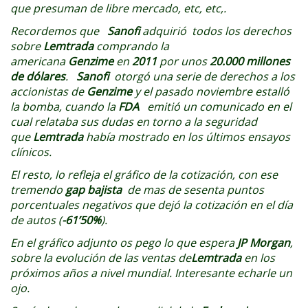
que presuman de libre mercado, etc, etc,.
Recordemos que
Sanofi
adquirió todos los derechos
sobre
Lemtrada
comprando la
americana
Genzime
en
2011
por unos
20.000 millones
de dólares
.
Sanofi
otorgó una serie de derechos a los
accionistas de
Genzime
y el pasado noviembre estalló
la bomba, cuando la
FDA
emitió un comunicado en el
cual relataba sus dudas en torno a la seguridad
que
Lemtrada
había mostrado en los últimos ensayos
clínicos.
El resto, lo refleja el gráfico de la cotización, con ese
tremendo
gap bajista
de mas de sesenta puntos
porcentuales negativos que dejó la cotización en el día
de autos (
-61’50%
).
En el gráfico adjunto os pego lo que espera
JP Morgan
,
sobre la evolución de las ventas de
Lemtrada
en los
próximos años a nivel mundial. Interesante echarle un
ojo.