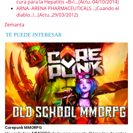
cura para la Hepatitis «B»!…(Actu..04/10/2014)
ARNA.-ARENA PHARMACEUTICALS…¡Cuando el
diablo..!…(Actu..29/03/2012)
Zemanta
TE PUEDE INTERESAR
Corepunk MMORPG