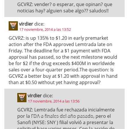
GCVRZ: vender? o esperar, que opinan? que
noticias hay? alguien sabe algo?? saludos!!
virdier
dice:
17 noviembre, 2014 a las 13:52
GCVRZ: is up 135% to $1.20 in early premarket
action after the FDA approved Lemtrada late on
Friday. The deadline for a $1 payment with FDA
approval has passed, so the next milestone would
be for $2 if the drug exceeds $400M in worldwide
sales over a four-quarter period.The question: Is
GCVRZ a better buy at $1.20 with approval in hand
than at $0.50 without yet having approval?
virdier
dice:
17 noviembre, 2014 a las 13:56
GCVRZ: Lemtrada fue rechazada inicialmente
por la FDA a finales del año pasado, pero el
Sanofi (NYSE: SNY ) filial volvió a presentar la
solicitud hace varios meses. Con la acción de