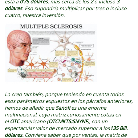
está a
0’75 dólares
, mas cerca de los
2
o incluso
3
dólares
. Eso supondría multiplicar por tres o incluso
cuatro, nuestra inversión.
Lo creo también, porque teniendo en cuenta todos
esos parámetros expuestos en los párrafos anteriores,
hemos de añadir que
Sanofi
es una enorme
multinacional, cuya matriz curiosamente cotiza en
el
OTC
americano (
OTCMKTS:SNYNF
), con un
espectacular valor de mercado superior a los
135 Bill.
dólares.
Conviene saber que por ventas, la matriz de