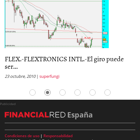
FLEX.-FLEXTRONICS INTL.-El giro puede
F
ser...
n
23 octubre, 2010
|
superfungi
16
Publicidad
España
Condiciones de uso
|
Responsabilidad