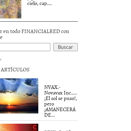
cielo, cap....
r en todo FINANCIALRED con
le
d
5 ARTÍCULOS
NVAX.-
Novavax Inc…..
¡El sol se puso!,
pero
¡AMANECERÁ
DE...