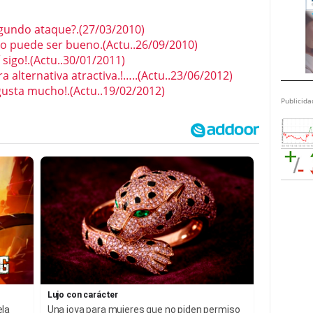
gundo ataque?.(27/03/2010)
ro puede ser bueno.(Actu..26/09/2010)
sigo!.(Actu..30/01/2011)
 alternativa atractiva.!…..(Actu..23/06/2012)
gusta mucho!.(Actu..19/02/2012)
Publicida
Lujo con carácter
ela
Una joya para mujeres que no piden permiso