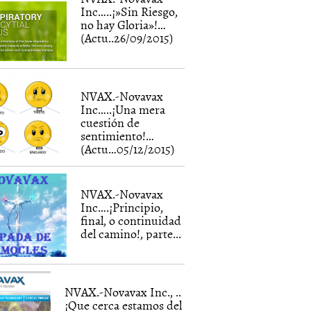
Inc…..¡»Sin Riesgo,
no hay Gloria»!…
(Actu..26/09/2015)
NVAX.-Novavax
Inc…..¡Una mera
cuestión de
sentimiento!…
(Actu…05/12/2015)
NVAX.-Novavax
Inc….¡Principio,
final, o continuidad
del camino!, parte...
NVAX.-Novavax Inc., ..
¡Que cerca estamos del