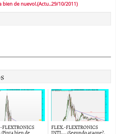
a bien de nuevo!.(Actu..29/10/2011)
os
.-FLEXTRONICS
FLEX.-FLEXTRONICS
FLEX.-
.¡Pinta bien de
INTL….¿Segundo ataque?.
INTL.-El 