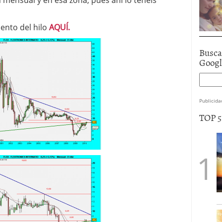
mensual y en esa zona, pués ahí lo tenéis
iento del hilo
AQUÍ.
Busca
Goog
Publicida
TOP 