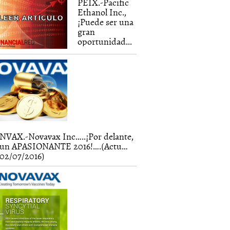
PEIX.-Pacific
Ethanol Inc.,
¡Puede ser una
gran
oportunidad...
NVAX.-Novavax Inc…..¡Por delante,
un APASIONANTE 2016!….(Actu…
02/07/2016)