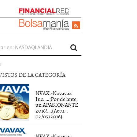
r en:
d
VISTOS DE LA CATEGORÍA
NVAX.-Novavax
Inc…..¡Por delante,
un APASIONANTE
2016!….(Actu…
02/07/2016)
NVAX.-Novavax