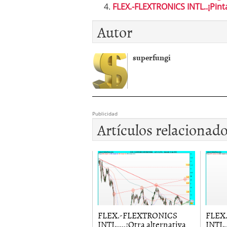
FLEX.-FLEXTRONICS INTL..¡Pint
Autor
superfungi
Publicidad
Artículos relacionad
EX.-FLEXTRONICS
FLEX.-FLEXTRONICS
FLEX
TL..¡Aquí sigo!.
INTL…..¡Otra alternativa
INTL.