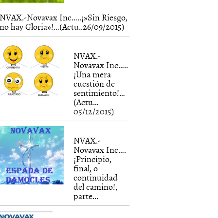
NVAX.-Novavax Inc…..¡»Sin Riesgo,
no hay Gloria»!…(Actu..26/09/2015)
NVAX.-
Novavax Inc…..
¡Una mera
cuestión de
sentimiento!…
(Actu…
05/12/2015)
NVAX.-
Novavax Inc….
¡Principio,
final, o
continuidad
del camino!,
parte...