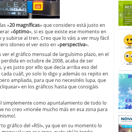
las «
20 magníficas
» que considero está justo en
erar «
óptimo
«, si es que existe ese momento en
y subirse al tren. Creo que lo váis a ver muy fácil
ero idoneo el ver esto en «
perspectiva
«.
ver el gráfico mensual de larguísimo plazo, en el
l perdida en octubre de 2008, acaba de ser
 y es justo por ello que decía arriba eso del
 cada cuál!, yo solo lo digo y además os repito en
 pero ampliada, para que no necesitéis lupa, que
«cliquear» en los gráficos hasta que consigáis
al simplemente como apuntalamiento de todo lo
 que no creo «monée mucho más en esa zona para
 mismo!.
rto gráfico del «RSI», ya que en su momento lo