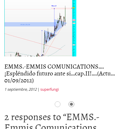
EMMS.-EMMIS COMUNICATIONS….
E
¡Espléndido futuro ante si…cap.II!….(Actu…
¡
01/09/2012)
2
1 septiembre, 2012
|
superfungi
1 
2 responses to “
EMMS.-
Emmis Comunications…..