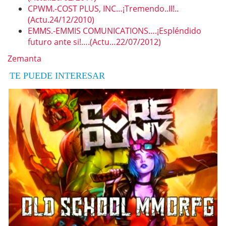
CPWM.-COST PLUS, INC…¡Tremendo..II!..
(Actu.24/12/2010)
EMMS.-EMMIS COMUNICATIONS….¡Espléndido
futuro ante si!….(Actu…22/07/2012)
Zemanta
TE PUEDE INTERESAR