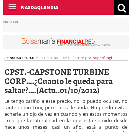
Toggle
NASDAQLANDIA
navigation
Publicidad
CONSUMO CICLICO
|
1 OCTUBRE, 2012
-
Escrito por:
superfungi
CPST.-CAPSTONE TURBINE
CORP….¿Cuanto le queda para
saltar?….(Actu..01/10/2012)
Le tengo cariño a este precio, no lo puedo ocultar, no
tanto como Toni, pero cerca le anda; No puedo evitar
echarle un ojo de vez en cuando y en estos momentos
creo que la lateralidad en la que está sumido desde
hace unos meses, casi un año, está a punto de