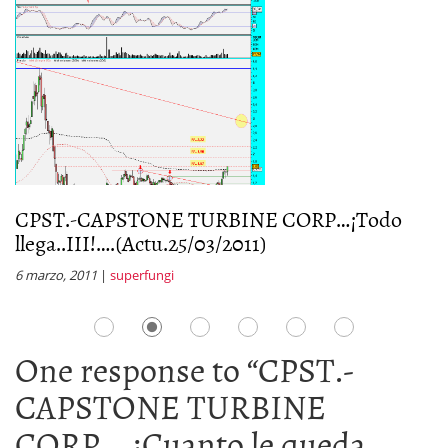
CPST.-CAPSTONE TURBINE CORP…¡Todo
C
llega..III!….(Actu.25/03/2011)
2
6 marzo, 2011
|
superfungi
14
One response to “
CPST.-
CAPSTONE TURBINE
CORP….¿Cuanto le queda