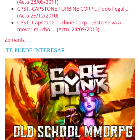
(Actu.28/05/2011)
CPST.-CAPSTONE TURBINE CORP…¡Todo llega!….
(Actu.25/12/2010)
CPST.-Capstone Turbine Corp….¡Esto se va a
mover mucho!….(Actu..24/09/2013)
Zemanta
TE PUEDE INTERESAR