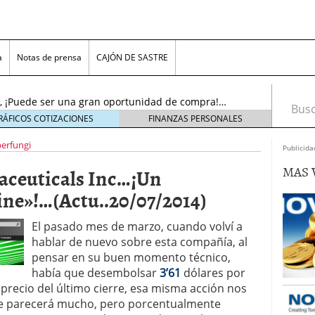
…..¡El resurgir!…(Actu…19/11/2016)
19 noviembre,
a
Notas de prensa
CAJÓN DE SASTRE
l sol se puso!, pero ¡AMANECERÁ DE NUEVO!….
oviembre, 2016
nc., ¡Puede ser una gran oportunidad de compra!…
Busca
tubre, 2016
RÁFICOS COTIZACIONES
FINANZAS PERSONALES
noviembre, 2018
erfungi
s, Inc. (ADR)……¡Cerca del límite para decidir!…
Publicida
viembre, 2016
MAS 
ceuticals Inc…¡Un
n Plc…….¡Bonito aspecto técnico, para juego «pre-
16)
23 noviembre, 2016
ine»!…(Actu..20/07/2014)
tems Inc…..¡No olviden este precio!….(Actu…
re, 2016
El pasado mes de marzo, cuando volví a
.¡El resurgir!…(Actu…19/11/2016)
19 noviembre,
hablar de nuevo sobre esta compañía, al
pensar en su buen momento técnico,
l sol se puso!, pero ¡AMANECERÁ DE NUEVO!….
había que desembolsar
3’61
dólares por
oviembre, 2016
 precio del último cierre, esa misma acción nos
 le parecerá mucho, pero porcentualmente