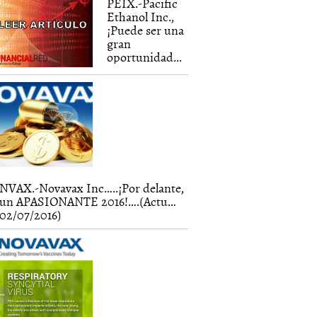
PEIX.-Pacific
Ethanol Inc.,
¡Puede ser una
gran
oportunidad...
NVAX.-Novavax Inc…..¡Por delante,
un APASIONANTE 2016!….(Actu…
02/07/2016)