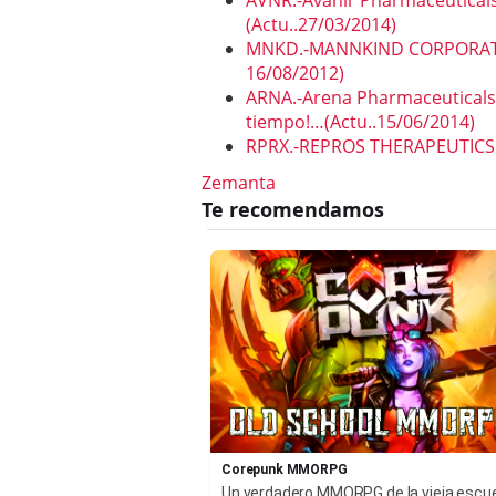
AVNR.-Avanir Pharmaceuticals,
(Actu..27/03/2014)
MNKD.-MANNKIND CORPORATION
16/08/2012)
ARNA.-Arena Pharmaceuticals, 
tiempo!…(Actu..15/06/2014)
RPRX.-REPROS THERAPEUTICS INC
Zemanta
Corepunk MMORPG
Un verdadero MMORPG de la vieja escu