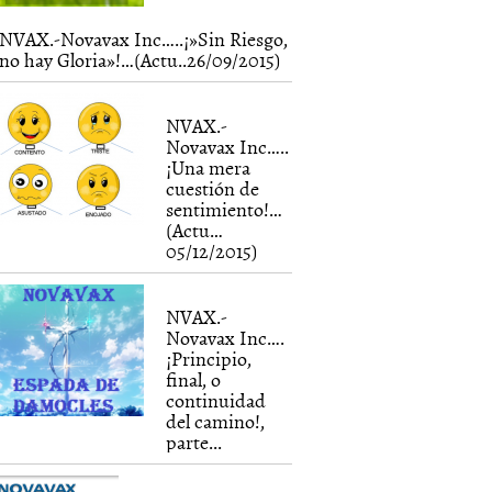
NVAX.-Novavax Inc…..¡»Sin Riesgo,
no hay Gloria»!…(Actu..26/09/2015)
NVAX.-
Novavax Inc…..
¡Una mera
cuestión de
sentimiento!…
(Actu…
05/12/2015)
NVAX.-
Novavax Inc….
¡Principio,
final, o
continuidad
del camino!,
parte...