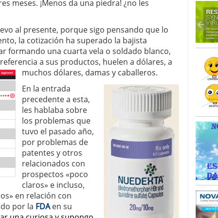
res meses. ¡Menos da una piedra! ¿no les
uevo al presente, porque sigo pensando que lo
to, la cotización ha superado la bajista
star formando una cuarta vela o soldado blanco,
eferencia a sus productos, huelen a dólares, a
muchos dólares, dama
s y caballeros.
En la entrada
precedente a esta,
les hablaba sobre
los problemas que
tuvo el pasado año,
por problemas de
patentes y otros
relacionados con
prospectos «poco
claros» e incluso,
os» en relación con
do por la
FDA
en su
tar una curiosa y supongo