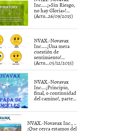
Inc…..¡»Sin Riesgo,
no hay Gloria»!…
(Actu..26/09/2015)
NVAX.-Novavax
Inc…..¡Una mera
cuestión de
sentimiento!…
(Actu…05/12/2015)
NVAX.-Novavax
Inc….¡Principio,
final, o continuidad
del camino!, parte...
NVAX.-Novavax Inc., ..
¡Que cerca estamos del