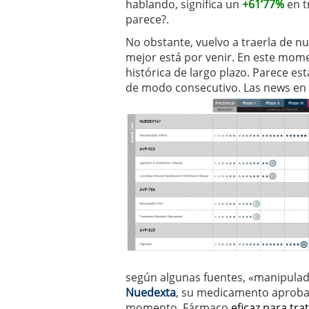
hablando, significa un
+61’77%
en t
parece?.
No obstante, vuelvo a traerla de n
mejor está por venir. En este momen
histórica de largo plazo. Parece e
de modo consecutivo. Las news en r
según algunas fuentes, «manipulad
Nuedexta
, su medicamento aproba
momento. Fármaco
eficaz para tra