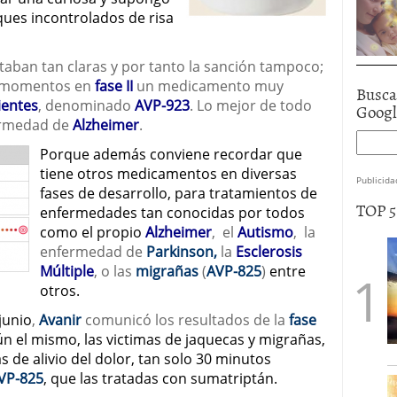
ues incontrolados de risa
aban tan claras y por tanto la sanción tampoco;
s momentos en
fase II
un medicamento muy
Busca
ientes
, denominado
AVP-923
. Lo mejor de todo
Goog
fermedad de
Alzheimer
.
Porque además conviene recordar que
tiene otros medicamentos en diversas
Publicida
fases de desarrollo, para tratamientos de
TOP 
enfermedades tan conocidas por todos
como el propio
Alzheimer
, el
Autismo
, la
enfermedad de
Parkinson,
la
Esclerosis
Múltiple
, o las
migrañas
(
AVP-825
)
entre
otros.
junio
,
Avanir
comunicó los resultados de la
fase
n el mismo, las victimas de jaquecas y migrañas,
 de alivio del dolor, tan solo 30 minutos
VP-825
, que las tratadas con sumatriptán.