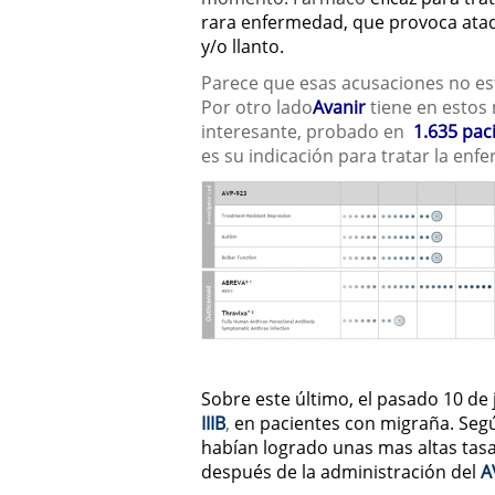
rara enfermedad, que provoca ataq
y/o llanto.
Parece que esas acusaciones no est
Por otro lado
Avanir
tiene en esto
interesante, probado en
1.635 pac
es su indicación para tratar la en
Sobre este último, el pasado 10 de 
IIIB
,
en pacientes con migraña. Segú
habían logrado unas mas altas tasas
después de la administración del
A