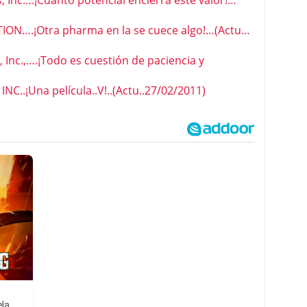
 Inc….¡Cuanto potencial encierra este valor!…
….¡Otra pharma en la se cuece algo!…(Actu…
Inc.,….¡Todo es cuestión de paciencia y
..¡Una película..V!..(Actu..27/02/2011)
ela