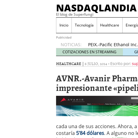
NASDAQLANDIA
El blog de Superfungi
ODP.-Office Depot Inc
2016
Inicio
Tecnología
Healthcare
Energí
NVAX.-Novavax Inc…..¡E
(Actu…17/11/2016)
17 n
Publicidad
NOTICIAS:
PEIX.-Pacific Ethanol I
(Actu..31/10/2016)
31 oc
COTIZACIONES EN STREAMING
G
Pruebas de Gráficos
23 
HEALTHCARE
|
6 JULIO, 2014
-
Escrito por:
sup
HIMX.-Himax Technologie
(Actu..24/11/2016)
24 no
AVNR.-Avanir Pharma
AMRN.-Amarin Corporatio
news»!…(Actu..23/11/20
impresionante «pipel
BLDP.-Ballard Power Sys
20/11/2016)
20 noviemb
ODP.-Office Depot Inc….
2016
NVAX.-Novavax Inc…..¡E
(Actu…17/11/2016)
17 n
cada una de sus acciones. Ahora, a
costaría
5’84 dólares
. A alguno no