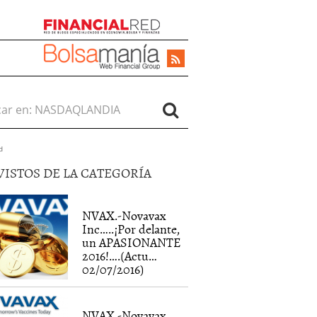
r en:
d
VISTOS DE LA CATEGORÍA
NVAX.-Novavax
Inc…..¡Por delante,
un APASIONANTE
2016!….(Actu…
02/07/2016)
NVAX.-Novavax