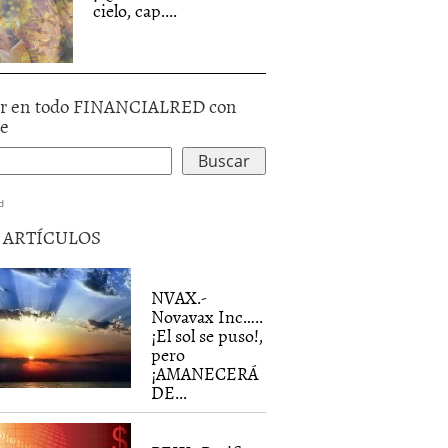
cielo, cap....
r en todo FINANCIALRED con
le
d
5 ARTÍCULOS
NVAX.-
Novavax Inc…..
¡El sol se puso!,
pero
¡AMANECERÁ
DE...