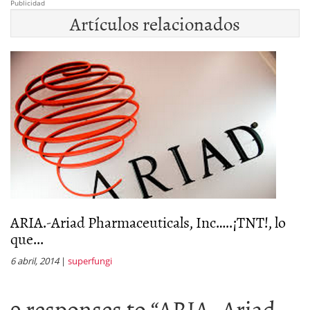
Publicidad
Artículos relacionados
ARIA.-Ariad Pharmaceuticals, Inc…..¡TNT!, lo
que...
6 abril, 2014
|
superfungi
9 responses to “
ARIA.-Ariad