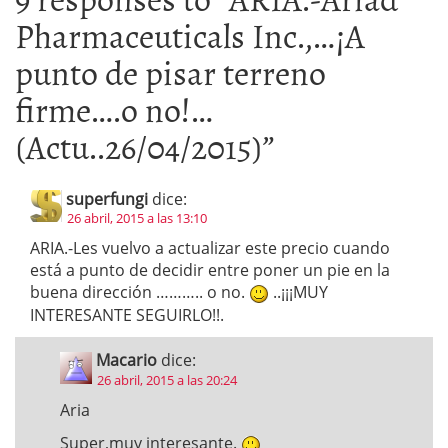
Pharmaceuticals Inc.,…¡A
punto de pisar terreno
firme….o no!…
(Actu..26/04/2015)
”
superfungi
dice:
26 abril, 2015 a las 13:10
ARIA.-Les vuelvo a actualizar este precio cuando
está a punto de decidir entre poner un pie en la
buena dirección ……….. o no.
..¡¡¡MUY
INTERESANTE SEGUIRLO!!.
Macario
dice:
26 abril, 2015 a las 20:24
Aria
Super,muy interesante.