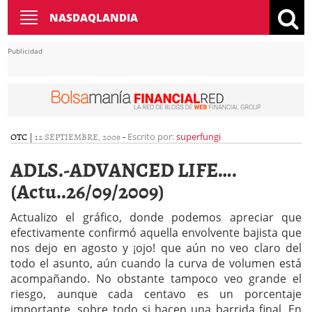
Toggle
NASDAQLANDIA
navigation
Publicidad
OTC
|
12 SEPTIEMBRE, 2009
-
Escrito por:
superfungi
ADLS.-ADVANCED LIFE….
(Actu..26/09/2009)
Actualizo el gráfico, donde podemos apreciar que
efectivamente confirmó aquella envolvente bajista que
nos dejo en agosto y ¡ojo! que aún no veo claro del
todo el asunto, aún cuando la curva de volumen está
acompañando. No obstante tampoco veo grande el
riesgo, aunque cada centavo es un porcentaje
importante, sobre todo si hacen una barrida final. En