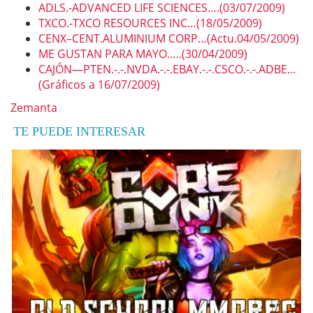
ADLS.-ADVANCED LIFE SCIENCES….(03/07/2009)
TXCO.-TXCO RESOURCES INC…(18/05/2009)
CENX–CENT.ALUMINIUM CORP…(Actu.04/05/2009)
ME GUSTAN PARA MAYO…..(30/04/2009)
CAJÓN—PTEN.-.-.NVDA.-.-.EBAY.-.-.CSCO.-.-.ADBE…
(Gráficos a 16/07/2009)
Zemanta
TE PUEDE INTERESAR