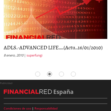
ADLS.-ADVANCED LIFE….(Actu..16/01/2010)
A
0
8 enero, 2010
|
superfungi
1 
Publicidad
España
Condiciones de uso
|
Responsabilidad