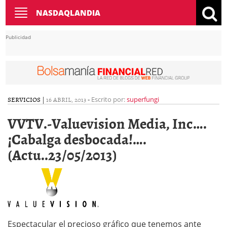
Toggle
NASDAQLANDIA
navigation
Publicidad
SERVICIOS
|
16 ABRIL, 2013
-
Escrito por:
superfungi
VVTV.-Valuevision Media, Inc….
¡Cabalga desbocada!….
(Actu..23/05/2013)
Espectacular el precioso gráfico que tenemos ante