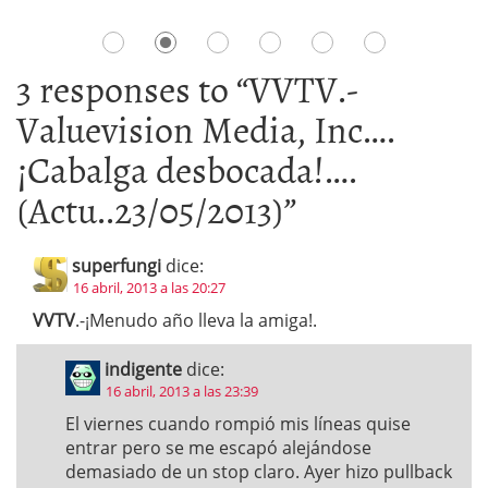
3 responses to “
VVTV.-
Valuevision Media, Inc….
¡Cabalga desbocada!….
(Actu..23/05/2013)
”
superfungi
dice:
16 abril, 2013 a las 20:27
VVTV
.-¡Menudo año lleva la amiga!.
indigente
dice:
16 abril, 2013 a las 23:39
El viernes cuando rompió mis líneas quise
entrar pero se me escapó alejándose
demasiado de un stop claro. Ayer hizo pullback