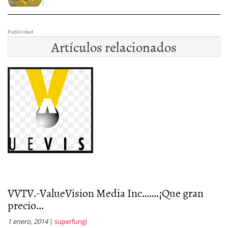
Publicidad
Artículos relacionados
VVTV.-ValueVision Media Inc…….¡Que gran
V
precio...
p
1 enero, 2014
|
superfungi
21