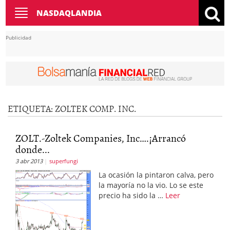
Toggle
NASDAQLANDIA
navigation
Publicidad
ETIQUETA: ZOLTEK COMP. INC.
ZOLT.-Zoltek Companies, Inc….¡Arrancó
donde...
3 abr 2013
superfungi
La ocasión la pintaron calva, pero
la mayoría no la vio. Lo se este
precio ha sido la …
Leer