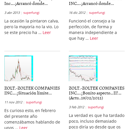
Inc….¡Arrancó donde...
INC….¡Arrancó donde...
3 abr 2013
superfungi
16 dic 2012
superfungi
La ocasión la pintaron calva,
Funcionó el consejo a la
pero la mayoría no la vio. Lo
perfección, de forma y
se este precio ha …
Leer
manera independiente a
que hay …
Leer
ZOLT.-ZOLTEK COMPANIES
ZOLT.-ZOLTEK COMPANIES
INC….¡Situación límite...
INC….¡Bonito aspecto…II!…
(Actu..19/02/2012)
11 nov 2012
superfungi
3 feb 2012
superfungi
Es curioso esto, en febrero
La verdad es que ha tardado
del presente año
poco, incluso demasiado
comenzábamos hablando de
poco diría yo desde que os
unos …
Leer