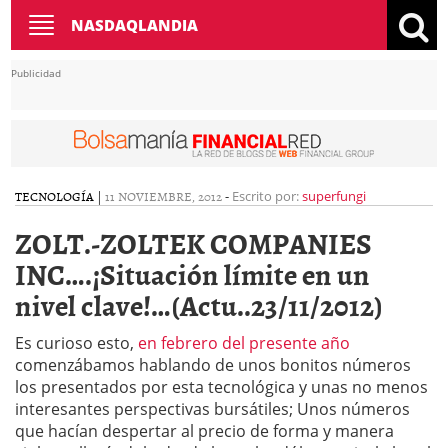
Toggle
NASDAQLANDIA
navigation
Publicidad
TECNOLOGÍA
|
11 NOVIEMBRE, 2012
-
Escrito por:
superfungi
ZOLT.-ZOLTEK COMPANIES
INC….¡Situación límite en un
nivel clave!…(Actu..23/11/2012)
Es curioso esto,
en febrero del presente año
comenzábamos hablando de unos bonitos números
los presentados por esta tecnológica y unas no menos
interesantes perspectivas bursátiles; Unos números
que hacían despertar al precio de forma y manera