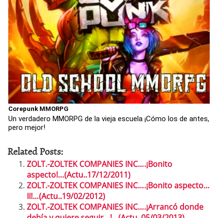
Corepunk MMORPG
Un verdadero MMORPG de la vieja escuela ¡Cómo los de antes,
pero mejor!
Related Posts:
ZOLT.-ZOLTEK COMPANIES INC….¡Bonito
aspecto!…(Actu..17/12/2011)
ZOLT.-ZOLTEK COMPANIES INC….¡Bonito aspecto…
II!…(Actu..19/02/2012)
ZOLT.-ZOLTEK COMPANIES INC….¡Arrancó donde
debía y quiere seguir…!…(Actu..05/03/2013)