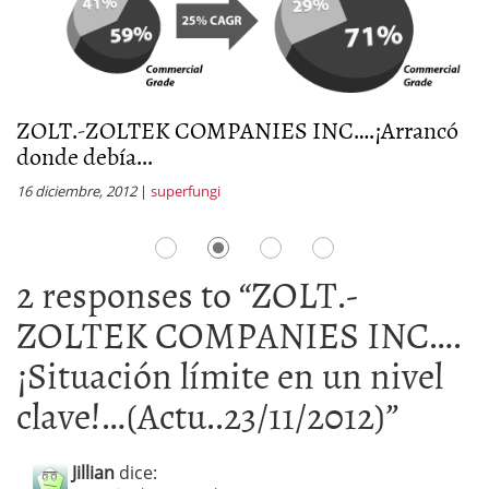
ZOLT.-ZOLTEK COMPANIES INC….¡Arrancó
Z
donde debía...
a
16 diciembre, 2012
|
superfungi
3 
2 responses to “
ZOLT.-
ZOLTEK COMPANIES INC….
¡Situación límite en un nivel
clave!…(Actu..23/11/2012)
”
Jillian
dice: