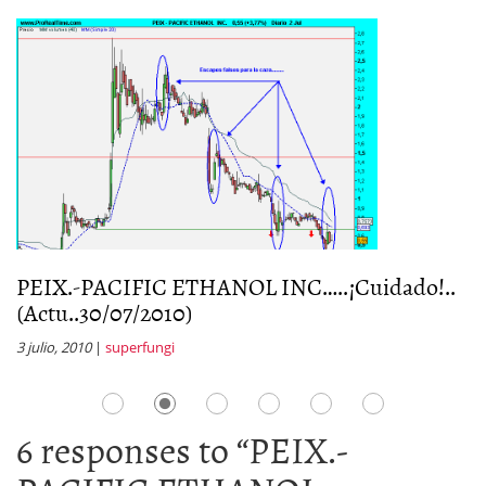
PEIX.-PACIFIC ETHANOL INC…..¡Cuidado!..
P
(Actu..30/07/2010)
la
3 julio, 2010
|
superfungi
5 
6 responses to “
PEIX.-