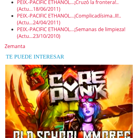
PEIX.-PACIFIC ETHANOL…¡Cruzó la frontera!..
(Actu…18/06/2011)
PEIX.-PACIFIC ETHANOL…¡Complicadísima..II!..
(Actu…24/04/2011)
PEIX.-PACIFIC ETHANOL…¡Semanas de limpieza!
(Actu…23/10/2010)
Zemanta
TE PUEDE INTERESAR