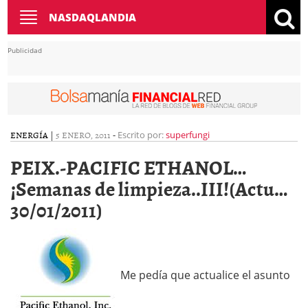
Toggle
NASDAQLANDIA
navigation
Publicidad
ENERGÍA
|
5 ENERO, 2011
-
Escrito por:
superfungi
PEIX.-PACIFIC ETHANOL…
¡Semanas de limpieza..III!(Actu…
30/01/2011)
Me pedía que actualice el asunto