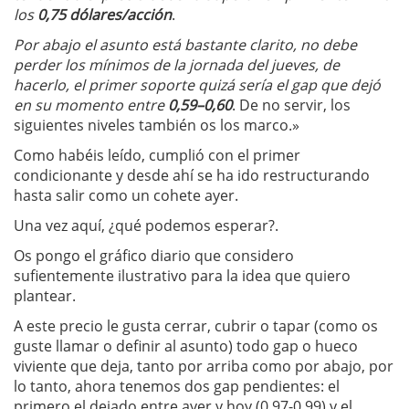
los
0,75 dólares/acción
.
Por abajo el asunto está bastante clarito, no debe
perder los mínimos de la jornada del jueves, de
hacerlo, el primer soporte quizá sería el gap que dejó
en su momento entre
0,59–0,60
. De no servir, los
siguientes niveles también os los marco.»
Como habéis leído, cumplió con el primer
condicionante y desde ahí se ha ido restructurando
hasta salir como un cohete ayer.
Una vez aquí, ¿qué podemos esperar?.
Os pongo el gráfico diario que considero
sufientemente ilustrativo para la idea que quiero
plantear.
A este precio le gusta cerrar, cubrir o tapar (como os
guste llamar o definir al asunto) todo gap o hueco
viviente que deja, tanto por arriba como por abajo, por
lo tanto, ahora tenemos dos gap pendientes: el
primero el dejado entre ayer y hoy (0,97-0,99) y el