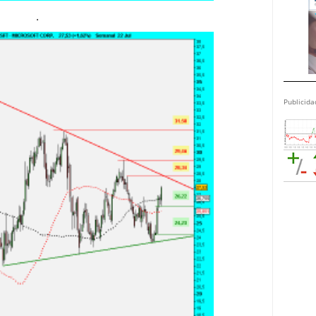
.
Publicida