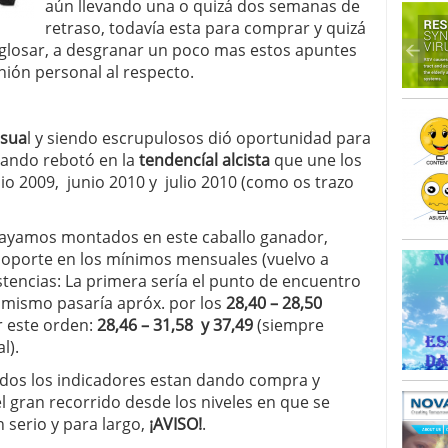
aún llevando una o quizá dos semanas de
retraso, todavía esta para comprar y quizá
glosar, a desgranar un poco mas estos apuntes
inión personal al respecto.
sua
l y siendo escrupulosos dió oportunidad para
ando rebotó en la
tendencíal alcista
que une los
ulio 2009, junio 2010 y julio 2010 (como os trazo
vayamos montados en este caballo ganador,
 soporte en los mínimos mensuales (vuelvo a
istencias: La primera sería el punto de encuentro
a mismo pasaría apróx. por los
28,40 – 28,50
r este orden:
28,46 – 31,58 y 37,49
(siempre
l).
odos los indicadores estan dando compra y
 gran recorrido desde los niveles en que se
 serio y para largo,
¡AVISO!
.