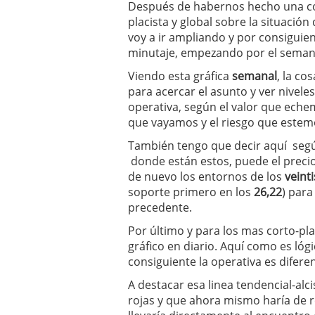
Después de habernos hecho una co
placista y global sobre la situació
voy a ir ampliando y por consiguie
minutaje, empezando por el seman
Viendo esta gráfica
semanal
, la co
para acercar el asunto y ver nivele
operativa, según el valor que eche
que vayamos y el riesgo que estem
También tengo que decir aquí según
donde están estos, puede el precio 
de nuevo los entornos de los
veinti
soporte primero en los
26,22
) para
precedente.
Por último y para los mas corto-pla
gráfico en diario. Aquí como es lógi
consiguiente la operativa es diferen
A destacar esa linea tendencial-alc
rojas y que ahora mismo haría de r