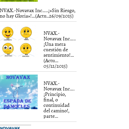
NVAX.-Novavax Inc…..¡»Sin Riesgo,
no hay Gloria»!…(Actu..26/09/2015)
NVAX.-
Novavax Inc…..
¡Una mera
cuestión de
sentimiento!…
(Actu…
05/12/2015)
NVAX.-
Novavax Inc….
¡Principio,
final, o
continuidad
del camino!,
parte...