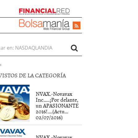
r en:
d
VISTOS DE LA CATEGORÍA
NVAX.-Novavax
Inc…..¡Por delante,
un APASIONANTE
2016!….(Actu…
02/07/2016)
NVAX.-Novavax