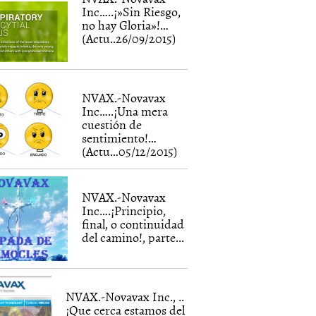
Inc…..¡»Sin Riesgo,
no hay Gloria»!…
(Actu..26/09/2015)
NVAX.-Novavax
Inc…..¡Una mera
cuestión de
sentimiento!…
(Actu…05/12/2015)
NVAX.-Novavax
Inc….¡Principio,
final, o continuidad
del camino!, parte...
NVAX.-Novavax Inc., ..
¡Que cerca estamos del