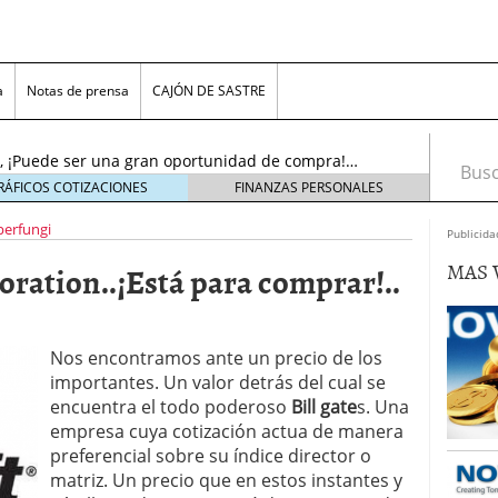
…..¡El resurgir!…(Actu…19/11/2016)
19 noviembre,
a
Notas de prensa
CAJÓN DE SASTRE
l sol se puso!, pero ¡AMANECERÁ DE NUEVO!….
oviembre, 2016
nc., ¡Puede ser una gran oportunidad de compra!…
Busca
tubre, 2016
RÁFICOS COTIZACIONES
FINANZAS PERSONALES
noviembre, 2018
perfungi
s, Inc. (ADR)……¡Cerca del límite para decidir!…
Publicida
viembre, 2016
MAS 
ration..¡Está para comprar!..
n Plc…….¡Bonito aspecto técnico, para juego «pre-
16)
23 noviembre, 2016
tems Inc…..¡No olviden este precio!….(Actu…
re, 2016
Nos encontramos ante un precio de los
.¡El resurgir!…(Actu…19/11/2016)
19 noviembre,
importantes. Un valor detrás del cual se
encuentra el todo poderoso
Bill gate
s. Una
l sol se puso!, pero ¡AMANECERÁ DE NUEVO!….
empresa cuya cotización actua de manera
oviembre, 2016
preferencial sobre su índice director o
matriz. Un precio que en estos instantes y