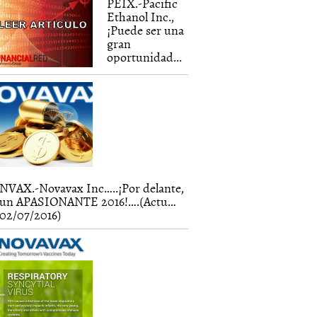
PEIX.-Pacific
Ethanol Inc.,
¡Puede ser una
gran
oportunidad...
NVAX.-Novavax Inc…..¡Por delante,
un APASIONANTE 2016!….(Actu…
02/07/2016)