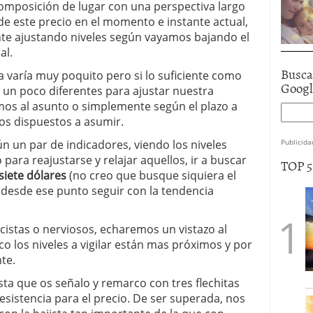
mposición de lugar con una perspectiva largo
n de este precio en el momento e instante actual,
nte ajustando niveles según vayamos bajando el
al.
Busca
sa varía muy poquito pero si lo suficiente como
Goog
s un poco diferentes para ajustar nuestra
mos al asunto o simplemente según el plazo a
os dispuestos a asumir.
 un par de indicadores, viendo los niveles
Publicida
para reajustarse y relajar aquellos, ir a buscar
TOP 
siete dólares
(no creo que busque siquiera el
 desde ese punto seguir con la tendencia
cistas o nerviosos, echaremos un vistazo al
co los niveles a vigilar están mas próximos y por
te.
ista que os señalo y remarco con tres flechitas
esistencia para el precio. De ser superada, nos