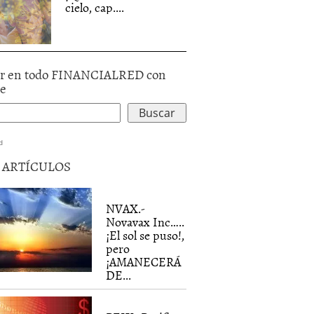
cielo, cap....
r en todo FINANCIALRED con
le
d
5 ARTÍCULOS
NVAX.-
Novavax Inc…..
¡El sol se puso!,
pero
¡AMANECERÁ
DE...