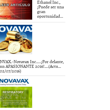
Ethanol Inc.,
¡Puede ser una
gran
oportunidad...
NVAX.-Novavax Inc…..¡Por delante,
un APASIONANTE 2016!….(Actu…
02/07/2016)