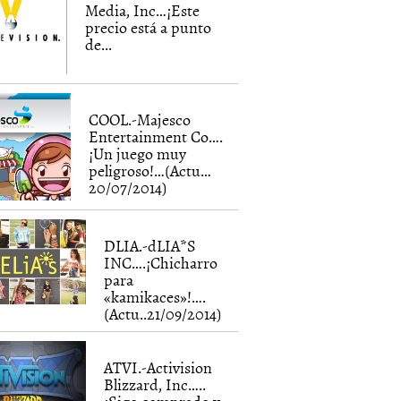
Media, Inc…¡Este
precio está a punto
de...
COOL.-Majesco
Entertainment Co….
¡Un juego muy
peligroso!…(Actu…
20/07/2014)
DLIA.-dLIA*S
INC….¡Chicharro
para
«kamikaces»!….
(Actu..21/09/2014)
ATVI.-Activision
Blizzard, Inc…..