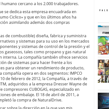
l humano cercano a los 2.000 trabajadores.
ue se dedica esta empresa encuadrada en
umo Ciclico» y que en los últimos años ha
ración asimilando además dos compras
mas de combustible) diseña, fabrica y suministra
nativos y sistemas para su uso en los mercados
onentes y sistemas de control de la presión y el
ivos gaseosos, tales como propano y gas natural
n interna.
La compañía también ofrece servicios
ación de sistemas para hacer frente a los
entes para obtener un rendimiento de producto,
a compañía opera en dos segmentos: IMPCO
 10 de febrero de 2012, la Compañía, a través de
 MTM, adquiridos a la empresa Dresser Wayne de
ión de compresores CUBOGAS, especializado en
ciones de embalaje.
El 18 de abril de 2011, a
ompletó la compra de NaturalDrive.
trar sobre la dirección en la que van mis