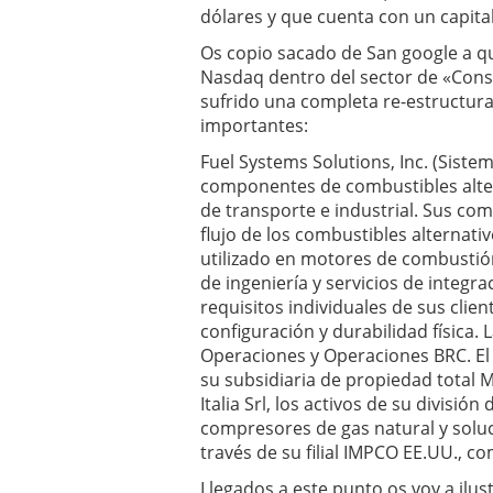
dólares y que cuenta con un capita
Os copio sacado de San google a q
Nasdaq dentro del sector de «Cons
sufrido una completa re-estructu
importantes:
Fuel Systems Solutions, Inc. (Siste
componentes de combustibles alter
de transporte e industrial.
Sus comp
flujo de los combustibles alternat
utilizado en motores de combustió
de ingeniería y servicios de integr
requisitos individuales de sus cli
configuración y durabilidad física.
L
Operaciones y Operaciones BRC.
El
su subsidiaria de propiedad total
Italia Srl, los activos de su divis
compresores de gas natural y solu
través de su filial IMPCO EE.UU., c
Llegados a este punto os voy a ilus