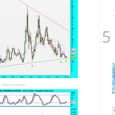
…………………