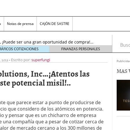
…..¡El resurgir!…(Actu…19/11/2016)
19 noviembre,
a
Notas de prensa
CAJÓN DE SASTRE
l sol se puso!, pero ¡AMANECERÁ DE NUEVO!….
oviembre, 2016
nc., ¡Puede ser una gran oportunidad de compra!…
Busca
tubre, 2016
RÁFICOS COTIZACIONES
FINANZAS PERSONALES
noviembre, 2018
 2013
-
Escrito por:
superfungi
s, Inc. (ADR)……¡Cerca del límite para decidir!…
Publicida
viembre, 2016
MAS 
lutions, Inc…¡Atentos las
n Plc…….¡Bonito aspecto técnico, para juego «pre-
16)
23 noviembre, 2016
te potencial misil!..
tems Inc…..¡No olviden este precio!….(Actu…
re, 2016
.¡El resurgir!…(Actu…19/11/2016)
19 noviembre,
nte que parece estar a punto de producirse de
cio que considero de los atómicos en potencia.
l sol se puso!, pero ¡AMANECERÁ DE NUEVO!….
ño y pensar que es un chicharro de empresa
oviembre, 2016
e una compañía que a pesar de cotizar cerca de
valor de mercado cercano a los 300 millones de