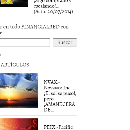
¡Sigo comprado y
escalando!…
(Actu..20/07/2014)
r en todo FINANCIALRED con
le
d
5 ARTÍCULOS
NVAX.-
Novavax Inc…..
¡El sol se puso!,
pero
¡AMANECERÁ
DE...
PEIX.-Pacific