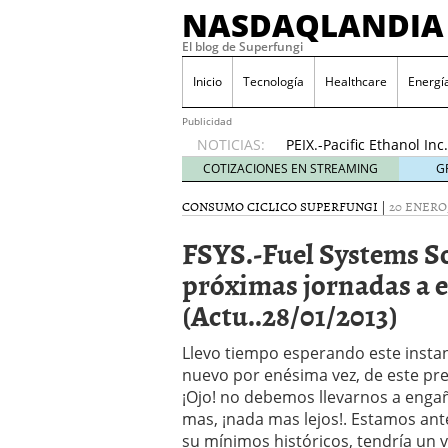
NASDAQLANDIA
El blog de Superfungi
ODP.-Office Depot Inc
2016
Inicio
Tecnología
Healthcare
Energí
NVAX.-Novavax Inc…..¡E
(Actu…17/11/2016)
17 n
Publicidad
NOTICIAS:
PEIX.-Pacific Ethanol I
(Actu..31/10/2016)
31 oc
COTIZACIONES EN STREAMING
G
Pruebas de Gráficos
23 
CONSUMO CICLICO
SUPERFUNGI
|
20 ENERO,
HIMX.-Himax Technologie
(Actu..24/11/2016)
24 no
FSYS.-Fuel Systems So
AMRN.-Amarin Corporatio
news»!…(Actu..23/11/20
próximas jornadas a es
BLDP.-Ballard Power Sys
(Actu..28/01/2013)
20/11/2016)
20 noviemb
ODP.-Office Depot Inc….
Llevo tiempo esperando este insta
2016
nuevo por enésima vez, de este pre
NVAX.-Novavax Inc…..¡E
¡Ojo! no debemos llevarnos a enga
(Actu…17/11/2016)
17 n
mas, ¡nada mas lejos!. Estamos ant
su mínimos históricos, tendría un 