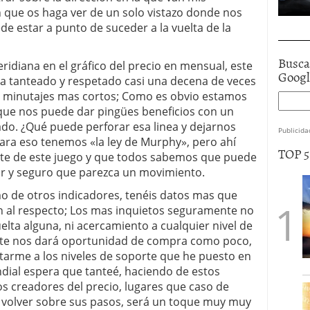
que os haga ver de un solo vistazo donde nos
e estar a punto de suceder a la vuelta de la
Busca
idiana en el gráfico del precio en mensual, este
Goog
ha tanteado y respetado casi una decena de veces
n minutajes mas cortos; Como es obvio estamos
que nos puede dar pingües beneficios con un
ado. ¿Qué puede perforar esa linea y dejarnos
Publicida
ara eso tenemos «la ley de Murphy», pero ahí
TOP 
rte de este juego y que todos sabemos que puede
 y seguro que parezca un movimiento.
omo de otros indicadores, tenéis datos mas que
n al respecto; Los mas inquietos seguramente no
lta alguna, ni acercamiento a cualquier nivel de
te nos dará oportunidad de compra como poco,
starme a los niveles de soporte que he puesto en
dial espera que tanteé, haciendo de estos
os creadores del precio, lugares que caso de
es volver sobre sus pasos, será un toque muy muy