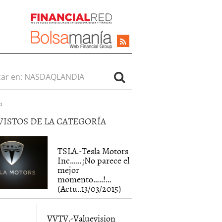
r en:
d
VISTOS DE LA CATEGORÍA
TSLA.-Tesla Motors
Inc……¡No parece el
mejor
momento…..!…
(Actu..13/03/2015)
VVTV.-Valuevision