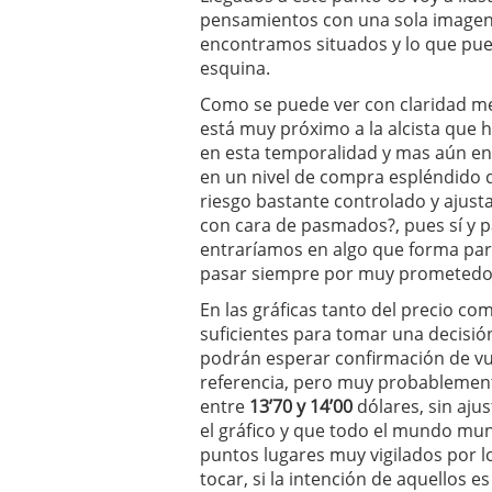
pensamientos con una sola imagen 
encontramos situados y lo que pued
esquina.
Como se puede ver con claridad mer
está muy próximo a la alcista que 
en esta temporalidad y mas aún e
en un nivel de compra espléndido 
riesgo bastante controlado y ajust
con cara de pasmados?, pues sí y p
entraríamos en algo que forma pa
pasar siempre por muy prometedor
En las gráficas tanto del precio c
suficientes para tomar una decisió
podrán esperar confirmación de vue
referencia, pero muy probablemen
entre
13’70 y 14’00
dólares, sin aju
el gráfico y que todo el mundo mun
puntos lugares muy vigilados por l
tocar, si la intención de aquellos 