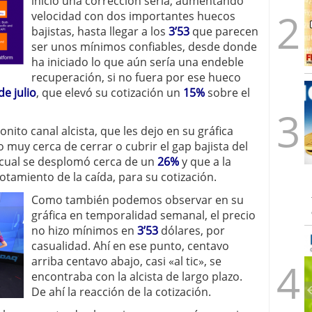
inició una corrección seria, aumentando
velocidad con dos importantes huecos
bajistas, hasta llegar a los
3’53
que parecen
ser unos mínimos confiables, desde donde
ha iniciado lo que aún sería una endeble
recuperación, si no fuera por ese hueco
de julio
, que elevó su cotización un
15%
sobre el
nito canal alcista, que les dejo en su gráfica
o muy cerca de cerrar o cubrir el gap bajista del
l cual se desplomó cerca de un
26%
y que a la
agotamiento de la caída, para su cotización.
Como también podemos observar en su
gráfica en temporalidad semanal, el precio
no hizo mínimos en
3’53
dólares, por
casualidad. Ahí en ese punto, centavo
arriba centavo abajo, casi «al tic», se
encontraba con la alcista de largo plazo.
De ahí la reacción de la cotización.