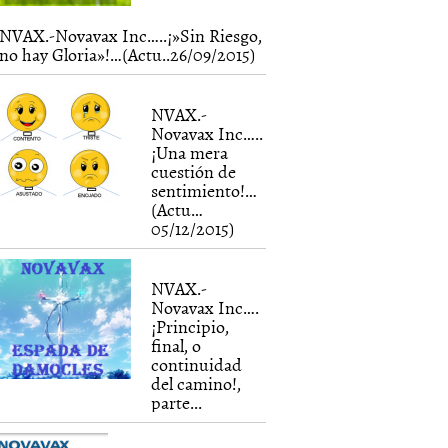
NVAX.-Novavax Inc…..¡»Sin Riesgo,
no hay Gloria»!…(Actu..26/09/2015)
NVAX.-
Novavax Inc…..
¡Una mera
cuestión de
sentimiento!…
(Actu…
05/12/2015)
NVAX.-
Novavax Inc….
¡Principio,
final, o
continuidad
del camino!,
parte...