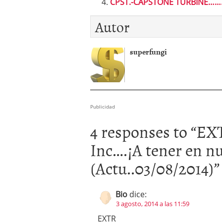
CPST.-CAPSTONE TURBINE…….
Autor
superfungi
Publicidad
4 responses to “
EXT
Inc….¡A tener en n
(Actu..03/08/2014)
”
Bio
dice:
3 agosto, 2014 a las 11:59
EXTR