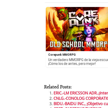
Corepunk MMORPG
Un verdadero MMORPG de la vieja escu
¡Cómo los de antes, pero mejor!
Related Posts:
ERIC.-LM ERICSSON ADR..¡Inte
CNLG.-CONOLOG CORPORATION…
BIDU.-BAIDU INC., ¡Objetivo cu