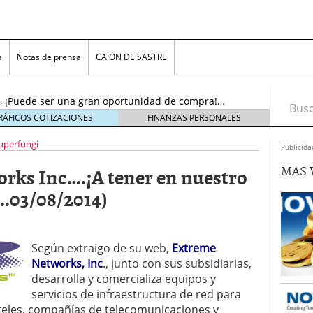
…..¡El resurgir!…(Actu…19/11/2016)
19 noviembre,
a
Notas de prensa
CAJÓN DE SASTRE
l sol se puso!, pero ¡AMANECERÁ DE NUEVO!….
oviembre, 2016
nc., ¡Puede ser una gran oportunidad de compra!…
Busca
tubre, 2016
RÁFICOS COTIZACIONES
FINANZAS PERSONALES
noviembre, 2018
uperfungi
s, Inc. (ADR)……¡Cerca del límite para decidir!…
Publicida
viembre, 2016
MAS 
ks Inc….¡A tener en nuestro
n Plc…….¡Bonito aspecto técnico, para juego «pre-
16)
23 noviembre, 2016
..03/08/2014)
tems Inc…..¡No olviden este precio!….(Actu…
re, 2016
.¡El resurgir!…(Actu…19/11/2016)
19 noviembre,
Según extraigo de su web,
Extreme
Networks, Inc
., junto con sus subsidiarias,
l sol se puso!, pero ¡AMANECERÁ DE NUEVO!….
oviembre, 2016
desarrolla y comercializa equipos y
servicios de infraestructura de red para
oteles, compañías de telecomunicaciones y