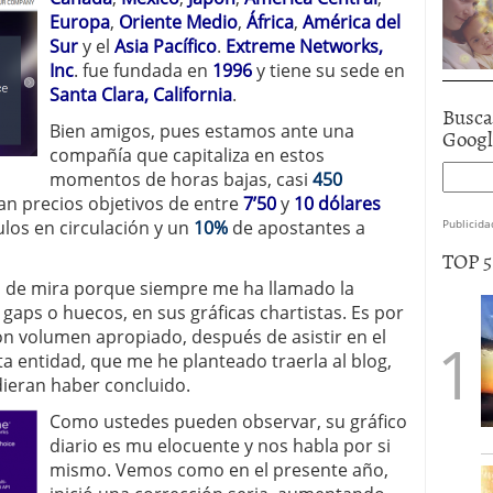
Europa
,
Oriente Medio
,
África
,
América del
Sur
y el
Asia Pacífico
.
Extreme Networks,
Inc
. fue fundada en
1996
y tiene su sede en
Santa Clara, California
.
Busca
Bien amigos, pues estamos ante una
Goog
compañía que capitaliza en estos
momentos de horas bajas, casi
450
gan precios objetivos de entre
7’50
y
10 dólares
ulos en circulación y un
10%
de apostantes a
Publicida
TOP 
 de mira porque siempre me ha llamado la
 gaps o huecos, en sus gráficas chartistas. Es por
con volumen apropiado, después de asistir en el
ta entidad, que me he planteado traerla al blog,
dieran haber concluido.
Como ustedes pueden observar, su gráfico
diario es mu elocuente y nos habla por si
mismo. Vemos como en el presente año,