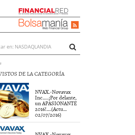
r en:
d
VISTOS DE LA CATEGORÍA
NVAX.-Novavax
Inc…..¡Por delante,
un APASIONANTE
2016!….(Actu…
02/07/2016)
NVAX.-Novavax