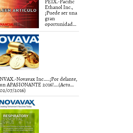
PEIX.-Pacific
Ethanol Inc.,
¡Puede ser una
gran
oportunidad...
NVAX.-Novavax Inc…..¡Por delante,
un APASIONANTE 2016!….(Actu…
02/07/2016)