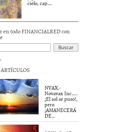
cielo, cap....
r en todo FINANCIALRED con
le
d
5 ARTÍCULOS
NVAX.-
Novavax Inc…..
¡El sol se puso!,
pero
¡AMANECERÁ
DE...