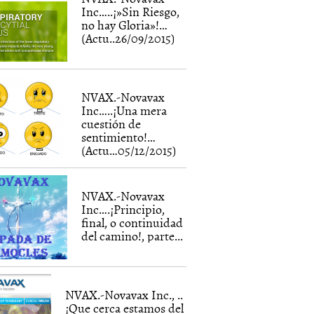
Inc…..¡»Sin Riesgo,
no hay Gloria»!…
(Actu..26/09/2015)
NVAX.-Novavax
Inc…..¡Una mera
cuestión de
sentimiento!…
(Actu…05/12/2015)
NVAX.-Novavax
Inc….¡Principio,
final, o continuidad
del camino!, parte...
NVAX.-Novavax Inc., ..
¡Que cerca estamos del