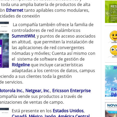
 toda una amplia batería de productos de alta
iòn
Ethernet
tanto apilables como modulares,
ocidades de conexión
La compañía también ofrece la familia de
controladores de red inalámbricos
SummitWM
, y puntos de acceso asociados
en altitud, que permiten la instalación de
las aplicaciones de red convergentes
nómadas y móviles; Cuenta así mismo con
el
sistema de software de gestión de
Ridgeline
que incluye características
adaptadas a los centros de datos, campus
eciendo a sus clientes toda la gestión
e servicios.
otorola Inc.
,
Netgear, Inc
.,
Ericsson Enterprise
compañía vende sus productos a través de
ganizaciones de ventas de campo.
Está presente en los
Estados Unidos
,
Canadá
,
México
,
Japón
,
América Central
,