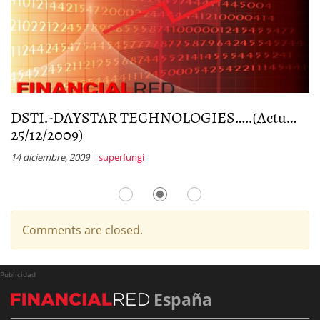
DSTI.-DAYSTAR TECHNOLOGIES…..(Actu…
D
25/12/2009)
(
14 diciembre, 2009
|
superfungi
1 
Comments are closed.
Publicidad
España