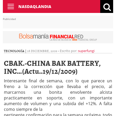
Toggle
NASDAQLANDIA
navigation
Publicidad
TECNOLOGÍA
|
18 DICIEMBRE, 2009
-
Escrito por:
superfungi
CBAK.-CHINA BAK BATTERY,
INC…(Actu..19/12/2009)
Interesante final de semana, con lo que parece un
freno a la corrección que llevaba el precio, al
marcarnos una bonita envolvente alcista
practicamente en soporte, con un importante
aumento de volumen y una subida del +12%. A falta
como siempre de la
pertinente confirmación para la semana próxima, todo