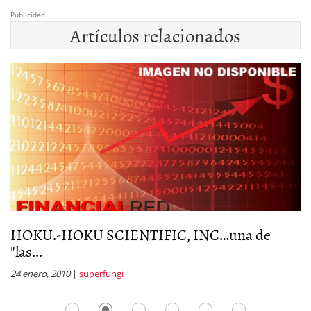
Publicidad
Artículos relacionados
..
HOKU.-HOKU SCIENTIFIC, INC…una de
N
"las...
(
24 enero, 2010
|
superfungi
23