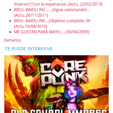
inversor?.Con la esperanza!..(Actu..23/02/2013)
BIDU.-BAIDU INC……¡Sigue caminando!…
(Actu..26/11/2011)
BIDU.-BAIDU INC., ¡Objetivo cumplido..III!
(Actu.16/08/2010)
ME GUSTAN PARA MAYO…..(30/04/2009)
Zemanta
TE PUEDE INTERESAR