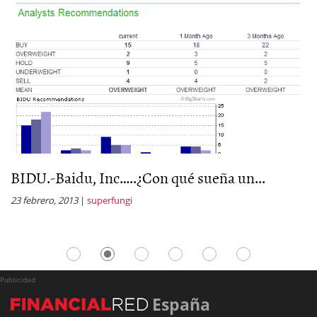
BIDU.-Baidu, Inc…..¿Con qué sueña un...
B
2
23 febrero, 2013
|
superfungi
11
Publicidad
España