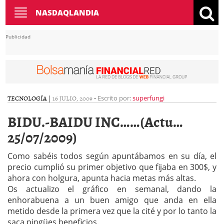
Toggle
NASDAQLANDIA
navigation
Publicidad
TECNOLOGÍA
|
16 JULIO, 2009
-
Escrito por:
superfungi
BIDU.-BAIDU INC……(Actu…
25/07/2009)
Como sabéis todos según apuntábamos en su día, el
precio cumplió su primer objetivo que fijaba en 300$, y
ahora con holgura, apunta hacia metas más altas.
Os actualizo el gráfico en semanal, dando la
enhorabuena a un buen amigo que anda en ella
metido desde la primera vez que la cité y por lo tanto la
saca pingües beneficios.