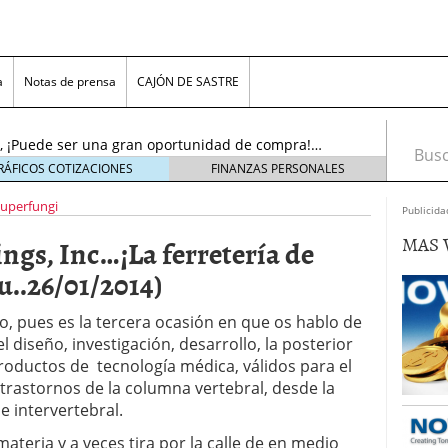
…..¡El resurgir!…(Actu…19/11/2016)
19 noviembre,
a
Notas de prensa
CAJÓN DE SASTRE
l sol se puso!, pero ¡AMANECERÁ DE NUEVO!….
oviembre, 2016
nc., ¡Puede ser una gran oportunidad de compra!…
Busca
tubre, 2016
RÁFICOS COTIZACIONES
FINANZAS PERSONALES
noviembre, 2018
superfungi
s, Inc. (ADR)……¡Cerca del límite para decidir!…
Publicida
viembre, 2016
MAS 
gs, Inc…¡La ferretería de
n Plc…….¡Bonito aspecto técnico, para juego «pre-
16)
23 noviembre, 2016
..26/01/2014)
tems Inc…..¡No olviden este precio!….(Actu…
re, 2016
o, pues es la tercera ocasión en que os hablo de
.¡El resurgir!…(Actu…19/11/2016)
19 noviembre,
 diseño, investigación, desarrollo, la posterior
productos de tecnología médica, válidos para el
l sol se puso!, pero ¡AMANECERÁ DE NUEVO!….
rastornos de la columna vertebral, desde la
oviembre, 2016
e intervertebral.
teria y a veces tira por la calle de en medio