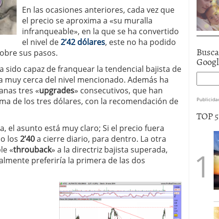
En las ocasiones anteriores, cada vez que
el precio se aproxima a «su muralla
infranqueable», en la que se ha convertido
el nivel de
2’42 dólares
, este no ha podido
Busca
sobre sus pasos.
Goog
 sido capaz de franquear la tendencial bajista de
ra muy cerca del nivel mencionado. Además ha
anas tres «
upgrades
» consecutivos, que han
ima de los tres dólares, con la recomendación de
Publicida
TOP 
, el asunto está muy claro; Si el precio fuera
o los
2’40
a cierre diario, para dentro. La otra
le «
throuback
» a la directriz bajista superada,
almente preferiría la primera de las dos