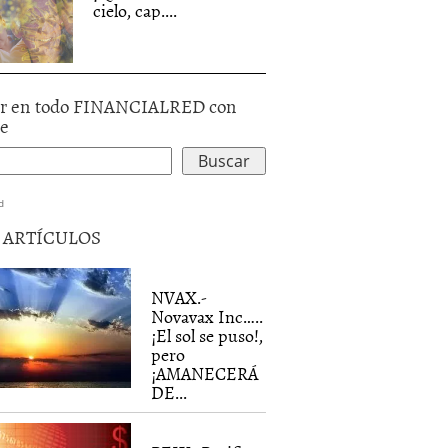
cielo, cap....
r en todo FINANCIALRED con
le
d
5 ARTÍCULOS
NVAX.-
Novavax Inc…..
¡El sol se puso!,
pero
¡AMANECERÁ
DE...