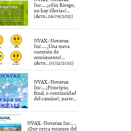
Inc…..¡»Sin Riesgo,
no hay Gloria»!…
(Actu..26/09/2015)
NVAX.-Novavax
Inc…..¡Una mera
cuestión de
sentimiento!…
(Actu…05/12/2015)
NVAX.-Novavax
Inc….¡Principio,
final, o continuidad
del camino!, parte...
NVAX.-Novavax Inc., ..
¡Que cerca estamos del