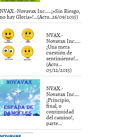
NVAX.-Novavax Inc…..¡»Sin Riesgo,
no hay Gloria»!…(Actu..26/09/2015)
NVAX.-
Novavax Inc…..
¡Una mera
cuestión de
sentimiento!…
(Actu…
05/12/2015)
NVAX.-
Novavax Inc….
¡Principio,
final, o
continuidad
del camino!,
parte...