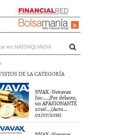
r en:
d
VISTOS DE LA CATEGORÍA
NVAX.-Novavax
Inc…..¡Por delante,
un APASIONANTE
2016!….(Actu…
02/07/2016)
NVAX.-Novavax