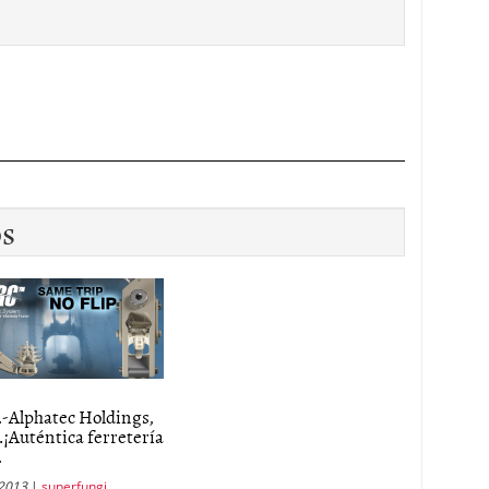
os
-Alphatec Holdings,
¡Auténtica ferretería
.
 2013
|
superfungi