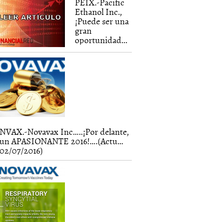
PEIX.-Pacific
Ethanol Inc.,
¡Puede ser una
gran
oportunidad...
NVAX.-Novavax Inc…..¡Por delante,
un APASIONANTE 2016!….(Actu…
02/07/2016)