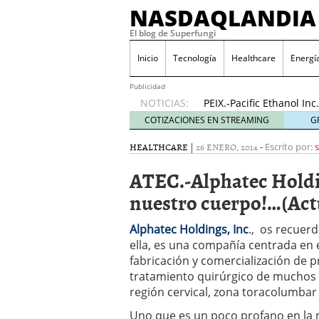
NASDAQLANDIA
El blog de Superfungi
ODP.-Office Depot Inc
2016
Inicio
Tecnología
Healthcare
Energí
NVAX.-Novavax Inc…..¡E
(Actu…17/11/2016)
17 n
Publicidad
NOTICIAS:
PEIX.-Pacific Ethanol I
(Actu..31/10/2016)
31 oc
COTIZACIONES EN STREAMING
G
Pruebas de Gráficos
23 
HEALTHCARE
|
26 ENERO, 2014
-
Escrito por:
HIMX.-Himax Technologie
(Actu..24/11/2016)
24 no
ATEC.-Alphatec Holdin
AMRN.-Amarin Corporatio
news»!…(Actu..23/11/20
nuestro cuerpo!…(Actu
BLDP.-Ballard Power Sys
20/11/2016)
20 noviemb
Alphatec Holdings, Inc
., os recuerd
ODP.-Office Depot Inc….
ella, es una compañía centrada en el
2016
fabricación y comercialización de 
NVAX.-Novavax Inc…..¡E
tratamiento quirúrgico de muchos t
(Actu…17/11/2016)
17 n
región cervical, zona toracolumbar 
Uno que es un poco profano en la ma