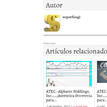
Autor
superfungi
Publicidad
Artículos relacionad
ATEC.-Alphatec Holdings,
ATEC.
Inc……¡Auténtica ferretería
Inc……
para...
para..
2 diciembre, 2012
|
superfungi
6 julio,