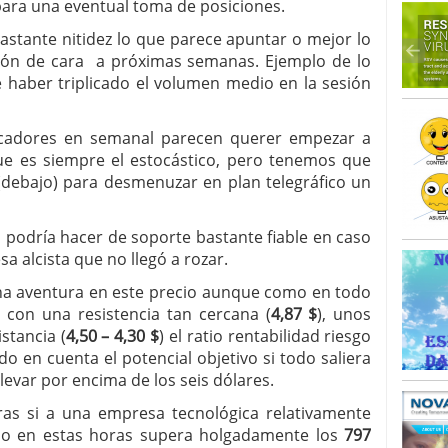
 para una eventual toma de posiciones.
astante nitidez lo que parece apuntar o mejor lo
ión de cara a próximas semanas. Ejemplo de lo
e haber triplicado el volumen medio en la sesión
icadores en semanal parecen querer empezar a
que es siempre el estocástico, pero tenemos que
o (debajo) para desmenuzar en plan telegráfico un
podría hacer de soporte bastante fiable en caso
a alcista que no llegó a rozar.
a aventura en este precio aunque como en todo
 con una resistencia tan cercana (
4,87 $
), unos
stancia (
4,50 – 4,30 $
) el ratio rentabilidad riesgo
o en cuenta el potencial objetivo si todo saliera
levar por encima de los seis dólares.
ras si a una empresa tecnológica relativamente
do en estas horas supera holgadamente los
797