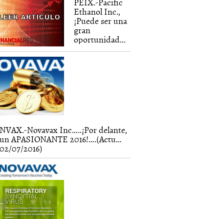
PEIX.-Pacific
Ethanol Inc.,
¡Puede ser una
gran
oportunidad...
NVAX.-Novavax Inc…..¡Por delante,
un APASIONANTE 2016!….(Actu…
02/07/2016)