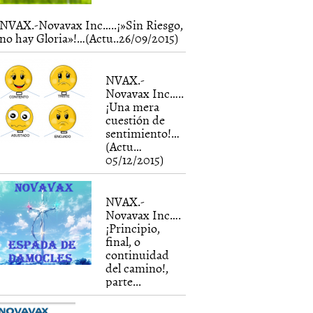
NVAX.-Novavax Inc…..¡»Sin Riesgo,
no hay Gloria»!…(Actu..26/09/2015)
NVAX.-
Novavax Inc…..
¡Una mera
cuestión de
sentimiento!…
(Actu…
05/12/2015)
NVAX.-
Novavax Inc….
¡Principio,
final, o
continuidad
del camino!,
parte...