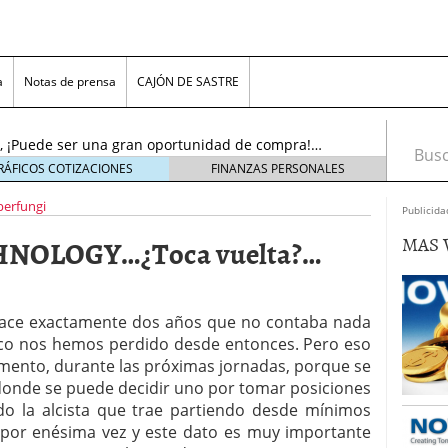
…..¡El resurgir!…(Actu…19/11/2016)
19 noviembre,
a
Notas de prensa
CAJÓN DE SASTRE
l sol se puso!, pero ¡AMANECERÁ DE NUEVO!….
oviembre, 2016
nc., ¡Puede ser una gran oportunidad de compra!…
Busca
tubre, 2016
RÁFICOS COTIZACIONES
FINANZAS PERSONALES
noviembre, 2018
perfungi
s, Inc. (ADR)……¡Cerca del límite para decidir!…
Publicida
viembre, 2016
MAS 
NOLOGY…¿Toca vuelta?…
n Plc…….¡Bonito aspecto técnico, para juego «pre-
16)
23 noviembre, 2016
tems Inc…..¡No olviden este precio!….(Actu…
re, 2016
Hace exactamente dos años que no contaba nada
.¡El resurgir!…(Actu…19/11/2016)
19 noviembre,
poco nos hemos perdido desde entonces. Pero eso
mento, durante las próximas jornadas, porque se
l sol se puso!, pero ¡AMANECERÁ DE NUEVO!….
donde se puede decidir uno por tomar posiciones
oviembre, 2016
ado la alcista que trae partiendo desde mínimos
por enésima vez y este dato es muy importante