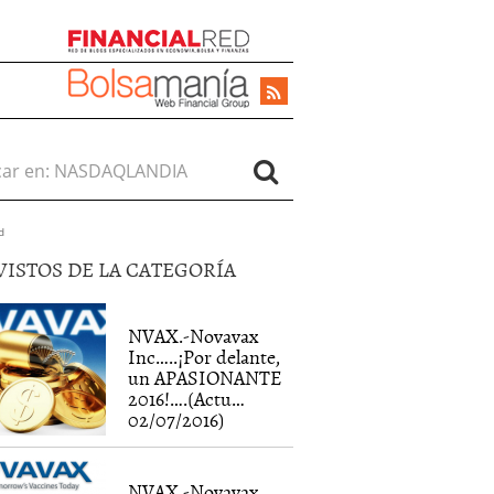
r en:
d
VISTOS DE LA CATEGORÍA
NVAX.-Novavax
Inc…..¡Por delante,
un APASIONANTE
2016!….(Actu…
02/07/2016)
NVAX.-Novavax