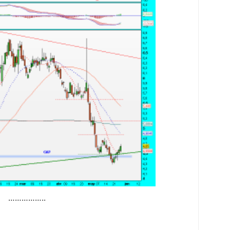
……………..