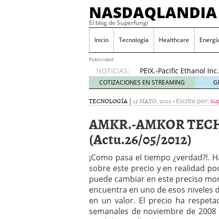
NASDAQLANDIA
El blog de Superfungi
ODP.-Office Depot Inc
2016
Inicio
Tecnología
Healthcare
Energí
NVAX.-Novavax Inc…..¡E
(Actu…17/11/2016)
17 n
Publicidad
NOTICIAS:
PEIX.-Pacific Ethanol I
(Actu..31/10/2016)
31 oc
COTIZACIONES EN STREAMING
G
Pruebas de Gráficos
23 
TECNOLOGÍA
|
13 MAYO, 2012
-
Escrito por:
su
HIMX.-Himax Technologie
(Actu..24/11/2016)
24 no
AMKR.-AMKOR TECH
AMRN.-Amarin Corporatio
news»!…(Actu..23/11/20
(Actu.26/05/2012)
BLDP.-Ballard Power Sys
20/11/2016)
20 noviemb
¡Como pasa el tiempo ¿verdad?!. 
ODP.-Office Depot Inc….
sobre este precio y en realidad 
2016
puede cambiar en este preciso mo
NVAX.-Novavax Inc…..¡E
encuentra en uno de esos niveles 
(Actu…17/11/2016)
17 n
en un valor. El precio ha respet
semanales de noviembre de 2008 