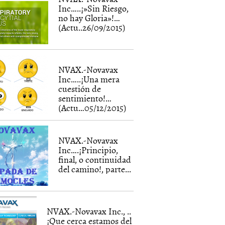
Inc…..¡»Sin Riesgo,
no hay Gloria»!…
(Actu..26/09/2015)
NVAX.-Novavax
Inc…..¡Una mera
cuestión de
sentimiento!…
(Actu…05/12/2015)
NVAX.-Novavax
Inc….¡Principio,
final, o continuidad
del camino!, parte...
NVAX.-Novavax Inc., ..
¡Que cerca estamos del