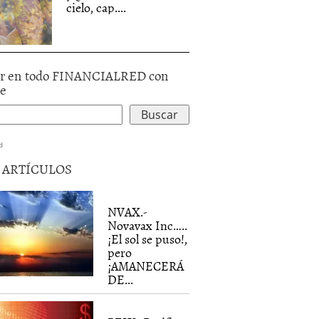
cielo, cap....
r en todo FINANCIALRED con
le
d
5 ARTÍCULOS
NVAX.-
Novavax Inc…..
¡El sol se puso!,
pero
¡AMANECERÁ
DE...