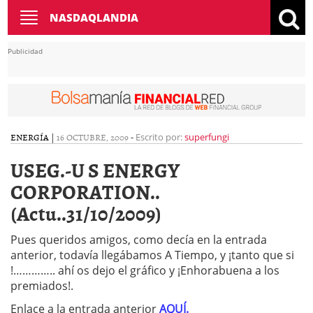
Toggle
NASDAQLANDIA
navigation
Publicidad
ENERGÍA
|
16 OCTUBRE, 2009
-
Escrito por:
superfungi
USEG.-U S ENERGY
CORPORATION..
(Actu..31/10/2009)
Pues queridos amigos, como decía en la entrada
anterior, todavía llegábamos A Tiempo, y ¡tanto que si
!………….. ahí os dejo el gráfico y ¡Enhorabuena a los
premiados!.
Enlace a la entrada anterior
AQUÍ.