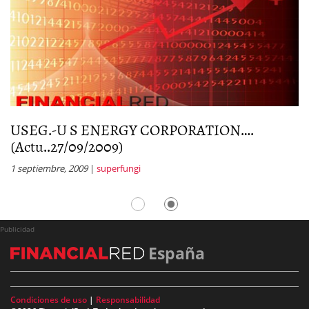
USEG.-U S ENERGY CORPORATION….
U
(Actu..27/09/2009)
¿
1 septiembre, 2009
|
superfungi
2 
Publicidad
España
Condiciones de uso
|
Responsabilidad