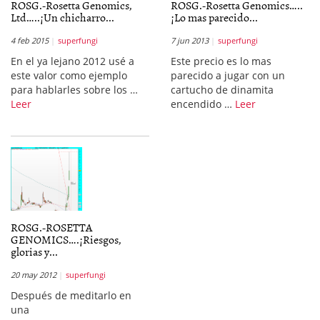
ROSG.-Rosetta Genomics,
ROSG.-Rosetta Genomics…..
Ltd…..¡Un chicharro...
¡Lo mas parecido...
4 feb 2015
superfungi
7 jun 2013
superfungi
En el ya lejano 2012 usé a
Este precio es lo mas
este valor como ejemplo
parecido a jugar con un
para hablarles sobre los …
cartucho de dinamita
Leer
encendido …
Leer
ROSG.-ROSETTA
GENOMICS….¡Riesgos,
glorias y...
20 may 2012
superfungi
Después de meditarlo en
una