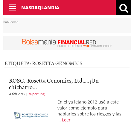
Toggle
NASDAQLANDIA
navigation
Publicidad
ETIQUETA: ROSETTA GENOMICS
ROSG.-Rosetta Genomics, Ltd…..¡Un
chicharro...
4 feb 2015
superfungi
En el ya lejano 2012 usé a este
valor como ejemplo para
hablarles sobre los riesgos y las
…
Leer