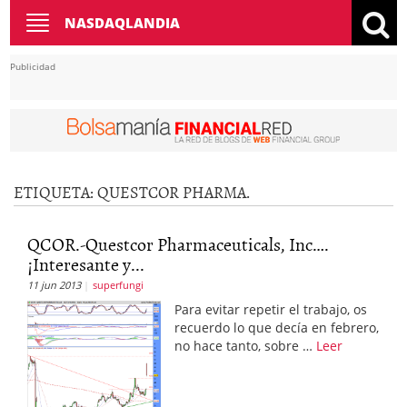
Toggle
NASDAQLANDIA
navigation
Publicidad
ETIQUETA: QUESTCOR PHARMA.
QCOR.-Questcor Pharmaceuticals, Inc….
¡Interesante y...
11 jun 2013
superfungi
Para evitar repetir el trabajo, os
recuerdo lo que decía en febrero,
no hace tanto, sobre …
Leer