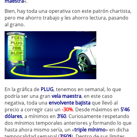
maestra
«.
Bien, hay toda una operativa con este patrón chartista,
pero me ahorro trabajo y les ahorro lectura, pasando
al grano.
En la gráfica de
PLUG
, tenemos en semanal, lo que
podría ser una gran
vela maestra
, en este caso
negativa, toda una
envolvente bajista
que llevó al
precio a corregir casi un
-30%
. Desde máximos en
5’46
dólares
, a mínimos en
3’60
. Curiosamente respetando
dos mínimos temporales anteriores y formando lo que
hasta ahora mismo sería, un «
triple mínimo
» en dicha
temporalidad semanal (
3’60$
). Dentro de sus límites,