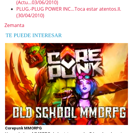
(Actu…03/06/2010)
PLUG.-PLUG POWER INC…Toca estar atentos.II.
(30/04/2010)
Zemanta
TE PUEDE INTERESAR
Corepunk MMORPG