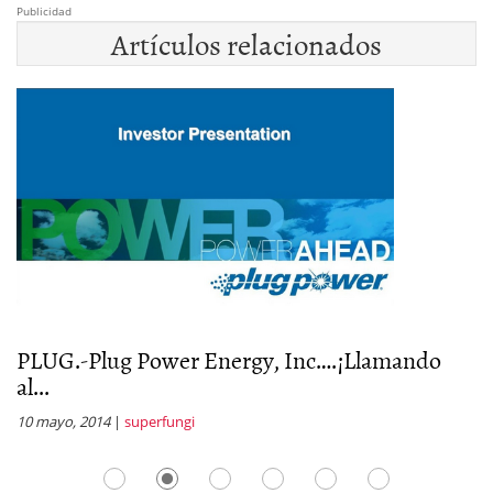
Publicidad
Artículos relacionados
PLUG.-Plug Power Energy, Inc….¡Llamando
P
al...
a
10 mayo, 2014
|
superfungi
28