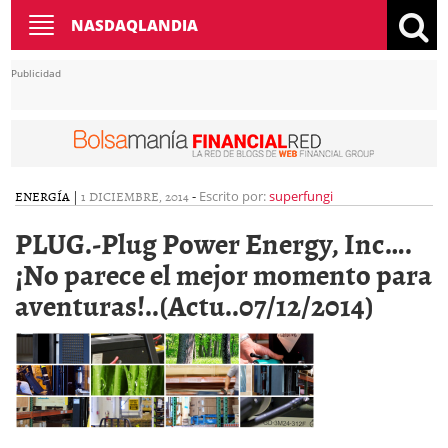
Toggle
NASDAQLANDIA
navigation
Publicidad
ENERGÍA
|
1 DICIEMBRE, 2014
-
Escrito por:
superfungi
PLUG.-Plug Power Energy, Inc….
¡No parece el mejor momento para
aventuras!..(Actu..07/12/2014)