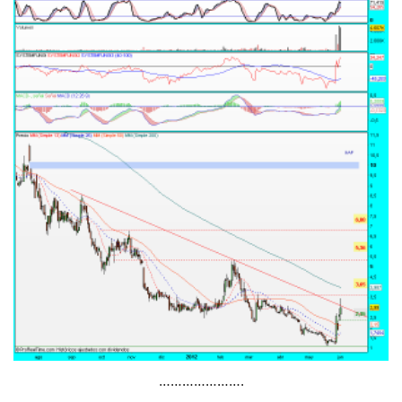
………………….