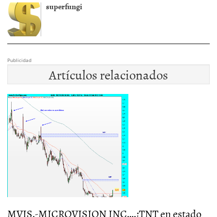
superfungi
Publicidad
Artículos relacionados
MVIS.-MICROVISION INC….¡TNT en estado
M