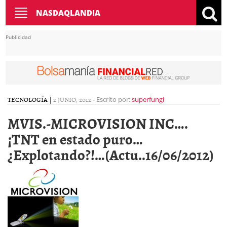
Toggle
NASDAQLANDIA
navigation
Publicidad
TECNOLOGÍA
|
2 JUNIO, 2012
-
Escrito por:
superfungi
MVIS.-MICROVISION INC….
¡TNT en estado puro…
¿Explotando?!…(Actu..16/06/2012)