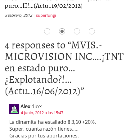
puro…II!…(Actu..19/02/2012)
¿
3 febrero, 2012
|
superfungi
19
4 responses to “
MVIS.-
MICROVISION INC….¡TNT
en estado puro…
¿Explotando?!…
(Actu..16/06/2012)
”
Alex
dice:
4 junio, 2012 a las 15:47
La dinamita ha estallado!!! 3,60 +20%.
Super, cuanta razón tienes…..
Gracias por tus aportaciones.