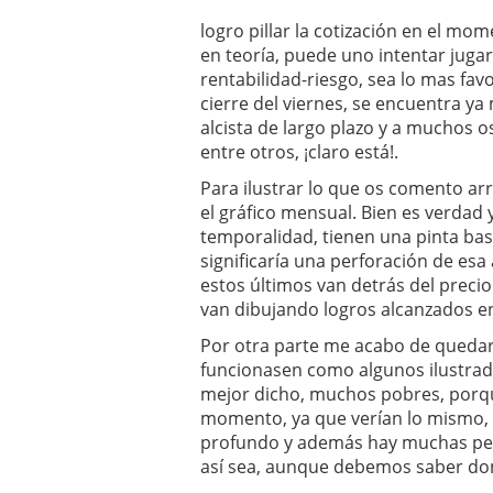
logro pillar la cotización en el m
en teoría, puede uno intentar jugar
rentabilidad-riesgo, sea lo mas favo
cierre del viernes, se encuentra y
alcista de largo plazo y a muchos o
entre otros, ¡claro está!.
Para ilustrar lo que os comento ar
el gráfico mensual. Bien es verdad y
temporalidad, tienen una pinta ba
significaría una perforación de es
estos últimos van detrás del prec
van dibujando logros alcanzados en
Por otra parte me acabo de quedar 
funcionasen como algunos ilustrad
mejor dicho, muchos pobres, porqu
momento, ya que verían lo mismo,
profundo y además hay muchas per
así sea, aunque debemos saber do