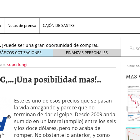
…..¡El resurgir!…(Actu…19/11/2016)
19 noviembre,
a
Notas de prensa
CAJÓN DE SASTRE
l sol se puso!, pero ¡AMANECERÁ DE NUEVO!….
oviembre, 2016
nc., ¡Puede ser una gran oportunidad de compra!…
Busca
tubre, 2016
RÁFICOS COTIZACIONES
FINANZAS PERSONALES
noviembre, 2018
por:
superfungi
s, Inc. (ADR)……¡Cerca del límite para decidir!…
Publicida
viembre, 2016
MAS 
,…¡Una posibilidad mas!..
n Plc…….¡Bonito aspecto técnico, para juego «pre-
16)
23 noviembre, 2016
tems Inc…..¡No olviden este precio!….(Actu…
re, 2016
Este es uno de esos precios que se pasan
.¡El resurgir!…(Actu…19/11/2016)
19 noviembre,
la vida amagando y parece que no
terminan de dar el golpe. Desde 2009 anda
l sol se puso!, pero ¡AMANECERÁ DE NUEVO!….
sumido en un lateral (amplio) entre los seis
oviembre, 2016
y los doce dólares, pero no acaba de
romper. No obstante lo anterior, y como