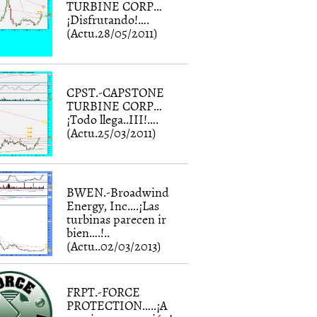
TURBINE CORP…
¡Disfrutando!….
(Actu.28/05/2011)
CPST.-CAPSTONE
TURBINE CORP…
¡Todo llega..III!….
(Actu.25/03/2011)
BWEN.-Broadwind
Energy, Inc….¡Las
turbinas parecen ir
bien….!..
(Actu..02/03/2013)
FRPT.-FORCE
PROTECTION…..¡A