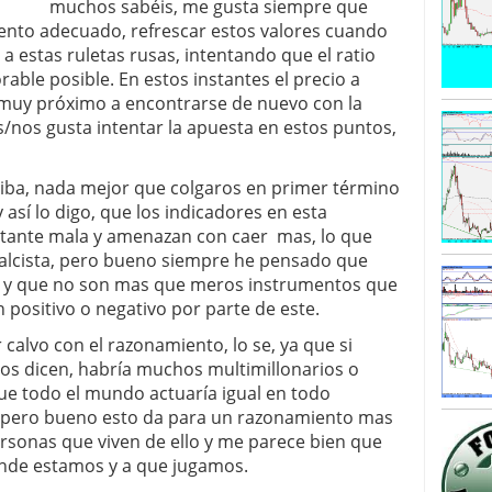
muchos sabéis, me gusta siempre que
omento adecuado, refrescar estos valores cuando
 a estas ruletas rusas, intentando que el ratio
rable posible. En estos instantes el precio a
a muy próximo a encontrarse de nuevo con la
s/nos gusta intentar la apuesta en estos puntos,
riba, nada mejor que colgaros en primer término
 así lo digo, que los indicadores en esta
stante mala y amenazan con caer mas, lo que
a alcista, pero bueno siempre he pensado que
io y que no son mas que meros instrumentos que
 positivo o negativo por parte de este.
calvo con el razonamiento, lo se, ya que si
os dicen, habría muchos multimillonarios o
e todo el mundo actuaría igual en todo
 pero bueno esto da para un razonamiento mas
sonas que viven de ello y me parece bien que
nde estamos y a que jugamos.