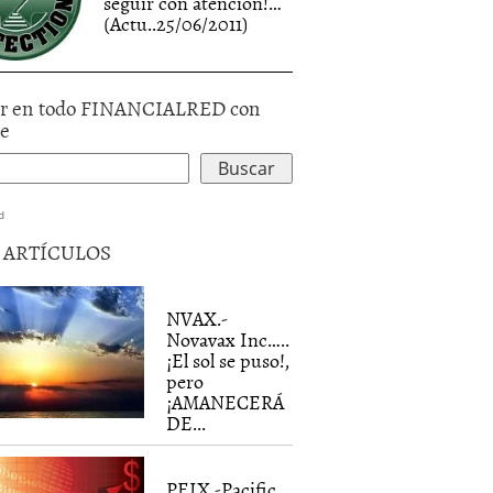
seguir con atención!…
(Actu..25/06/2011)
r en todo FINANCIALRED con
le
d
5 ARTÍCULOS
NVAX.-
Novavax Inc…..
¡El sol se puso!,
pero
¡AMANECERÁ
DE...
PEIX.-Pacific