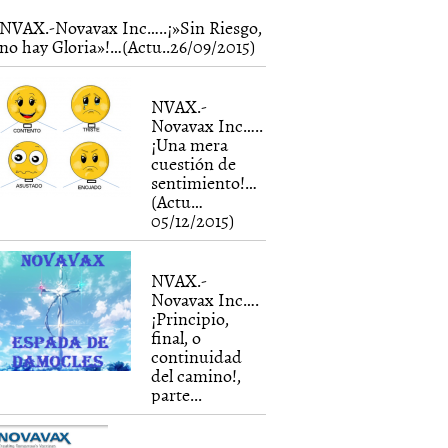
NVAX.-Novavax Inc…..¡»Sin Riesgo,
no hay Gloria»!…(Actu..26/09/2015)
NVAX.-
Novavax Inc…..
¡Una mera
cuestión de
sentimiento!…
(Actu…
05/12/2015)
NVAX.-
Novavax Inc….
¡Principio,
final, o
continuidad
del camino!,
parte...