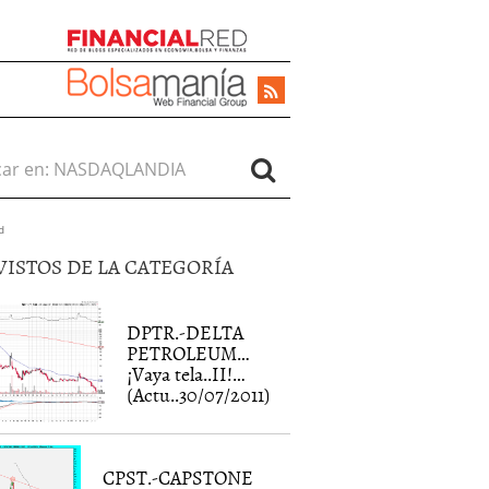
r en:
d
VISTOS DE LA CATEGORÍA
DPTR.-DELTA
PETROLEUM…
¡Vaya tela..II!…
(Actu..30/07/2011)
CPST.-CAPSTONE