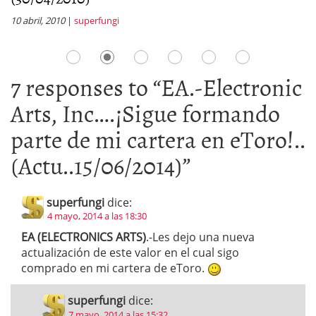
10 abril, 2010
|
superfungi
6 
7 responses to “
EA.-Electronic
Arts, Inc….¡Sigue formando
parte de mi cartera en eToro!..
(Actu..15/06/2014)
”
superfungi
dice:
4 mayo, 2014 a las 18:30
EA (ELECTRONICS ARTS)
.-Les dejo una nueva
actualización de este valor en el cual sigo
comprado en mi cartera de eToro.
superfungi
dice:
7 mayo, 2014 a las 15:32