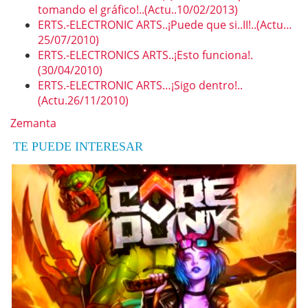
tomando el gráfico!..(Actu..10/02/2013)
ERTS.-ELECTRONIC ARTS..¡Puede que si..II!..(Actu…
25/07/2010)
ERTS.-ELECTRONICS ARTS..¡Esto funciona!.
(30/04/2010)
ERTS.-ELECTRONIC ARTS…¡Sigo dentro!..
(Actu.26/11/2010)
Zemanta
TE PUEDE INTERESAR