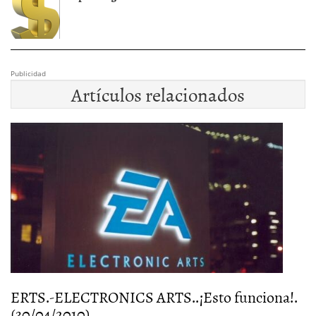
Publicidad
Artículos relacionados
ERTS.-ELECTRONICS ARTS..¡Esto funciona!.
E
(30/04/2010)
(