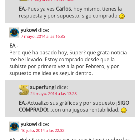
EA
.-Pues ya ves
Carlos
, hoy mismo, tienes la
respuesta y por supuesto, sigo comprado
yukowi
dice:
7 mayo, 2014 a las 16:35
EA
.-
Pero qué ha pasado hoy, Super? que grata noticia
me he llevado. Estoy comprado desde que la
subiste por primera vez alla por Febrero, y por
supuesto me idea es seguir dentro.
superfungi
dice:
24 mayo, 2014 a las 13:28
EA
.-Actualizo sus gráficos y por supuesto ¡
SIGO
COMPRADO
!…con una jugosa rentabilidad.
yukowi
dice:
16 julio, 2014 a las 22:32
EA.- Hola Super, como ves esa resistencia sobre los