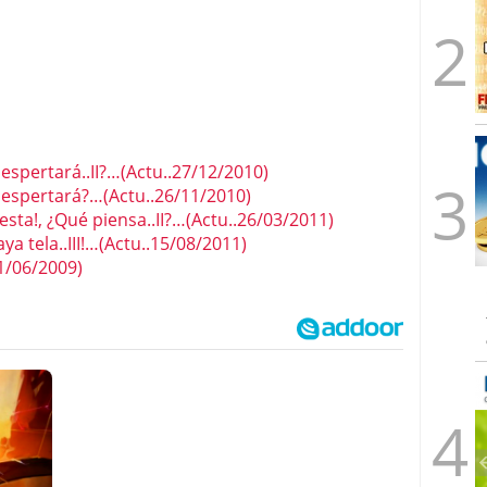
ertará..II?…(Actu..27/12/2010)
pertará?…(Actu..26/11/2010)
a!, ¿Qué piensa..II?…(Actu..26/03/2011)
tela..III!…(Actu..15/08/2011)
/06/2009)