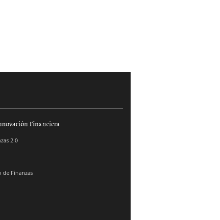
nnovación Financiera
zas 2.0
 de Finanzas