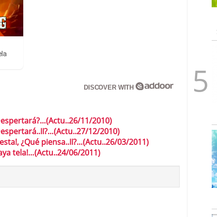
ela
DISCOVER WITH
pertará?…(Actu..26/11/2010)
ertará..II?…(Actu..27/12/2010)
a!, ¿Qué piensa..II?…(Actu..26/03/2011)
 tela!…(Actu..24/06/2011)