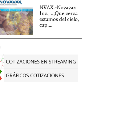
NVAX.-Novavax
Inc., ..¡Que cerca
estamos del cielo,
cap....
d
COTIZACIONES EN STREAMING
GRÁFICOS COTIZACIONES
ELTA
DPTR.-DELTA
DPTR.-DEL
EUM…
PETROLEUM…¡Vaya
PETROLEU
6/09/2009)
tela..III!…(Actu..15/08/2011)
(Actu..25/12
re, 2009
|
superfungi
15 agosto, 2011
|
superfungi
5 diciembre, 2