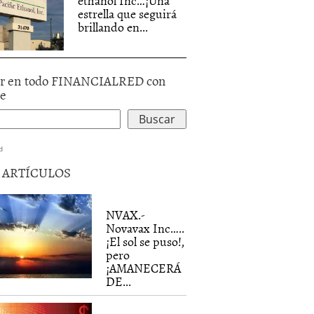
ethanol Inc…¡Una
estrella que seguirá
brillando en...
r en todo FINANCIALRED con
le
d
5 ARTÍCULOS
NVAX.-
Novavax Inc…..
¡El sol se puso!,
pero
¡AMANECERÁ
DE...