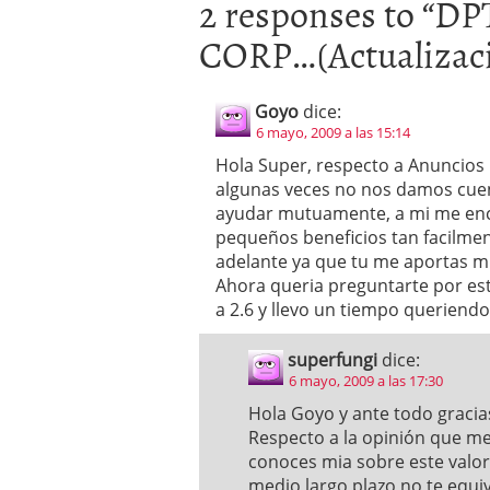
2 responses to “
DP
CORP…(Actualizaci
Goyo
dice:
6 mayo, 2009 a las 15:14
Hola Super, respecto a Anuncios 
algunas veces no nos damos cue
ayudar mutuamente, a mi me enca
pequeños beneficios tan facilme
adelante ya que tu me aportas m
Ahora queria preguntarte por est
a 2.6 y llevo un tiempo queriendo
superfungi
dice:
6 mayo, 2009 a las 17:30
Hola Goyo y ante todo gracias
Respecto a la opinión que me
conoces mia sobre este valor
medio largo plazo no te equi