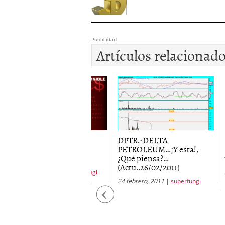
Publicidad
Artículos relacionad
TR.-DELTA
DPTR.-DELTA
DPTR
ETROLEUM…
PETROLEUM…¡Y esta!,
PETR
ctu..25/12/2009)
¿Qué piensa?…
tela..
(Actu..26/02/2011)
iciembre, 2009
|
superfungi
20 juli
24 febrero, 2011
|
superfungi
Previous