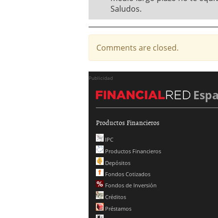
Saludos.
Comments are closed.
Publicidad
Esp
Productos Financieros
IPC
Productos Financieros
Depósitos
Fondos Cotizados
Fondos de Inversión
Créditos
Préstamos