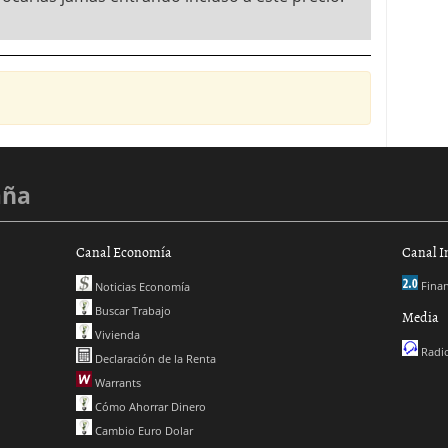
aña
Canal Economía
Canal I
Finan
Noticias Economía
Buscar Trabajo
Media
Vivienda
Radio
Declaración de la Renta
Warrants
Cómo Ahorrar Dinero
Cambio Euro Dolar