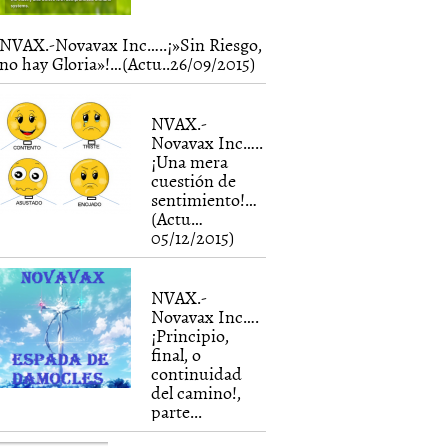
NVAX.-Novavax Inc…..¡»Sin Riesgo,
no hay Gloria»!…(Actu..26/09/2015)
NVAX.-
Novavax Inc…..
¡Una mera
cuestión de
sentimiento!…
(Actu…
05/12/2015)
NVAX.-
Novavax Inc….
¡Principio,
final, o
continuidad
del camino!,
parte...