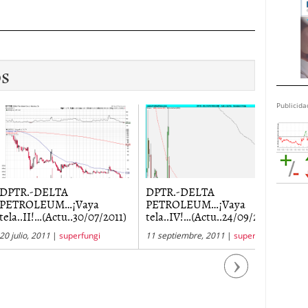
os
Publicida
.-DELTA
DPTR.-DELTA
DPTR.-D
OLEUM…¡Vaya
PETROLEUM…¡Vaya
PETROL
II!…(Actu..30/07/2011)
tela..IV!…(Actu..24/09/2011)
(Actu..2
o, 2011
|
superfungi
11 septiembre, 2011
|
superfungi
9 septiemb
Next