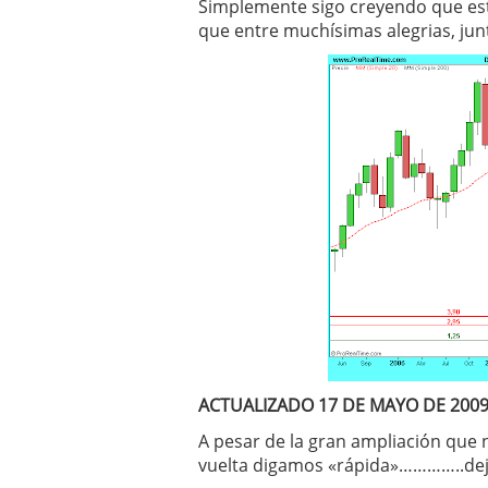
Simplemente sigo creyendo que est
que entre muchísimas alegrias, junt
ACTUALIZADO 17 DE MAYO DE 200
A pesar de la gran ampliación que
vuelta digamos «rápida»…………..dejo