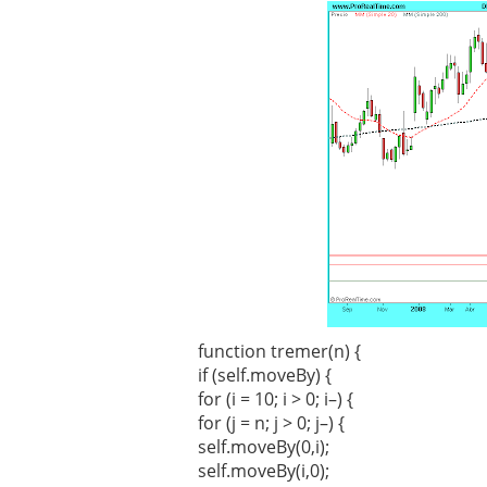
function tremer(n) {
if (self.moveBy) {
for (i = 10; i > 0; i–) {
for (j = n; j > 0; j–) {
self.moveBy(0,i);
self.moveBy(i,0);