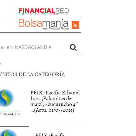
r en:
d
VISTOS DE LA CATEGORÍA
PEIX.-Pacific Ethanol
Inc…¡Palomitas de
maiz!, «cucurucho 4″
…(Actu..01/05/2014)
PEIX.-Pacific