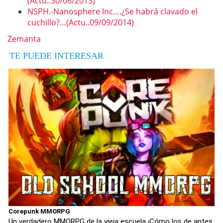
(Actu..30/06/2013)
NSPH.-Nanosphere Inc….¿Se habrá clavado el
cuchillo?…(Actu..09/09/2014)
Zemanta
TE PUEDE INTERESAR
Corepunk MMORPG
Un verdadero MMORPG de la vieja escuela ¡Cómo los de antes,