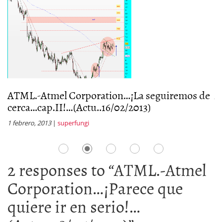
ATML.-Atmel Corporation…¡La seguiremos de
A
cerca…cap.II!…(Actu..16/02/2013)
m
1 febrero, 2013
|
superfungi
11
2 responses to “
ATML.-Atmel
Corporation…¡Parece que
quiere ir en serio!…