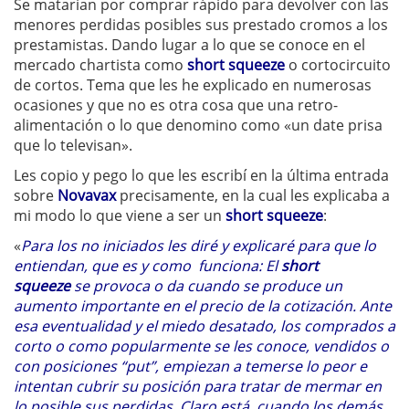
Se matarían por comprar rápido para devolver con las
menores perdidas posibles sus prestado cromos a los
prestamistas. Dando lugar a lo que se conoce en el
mercado chartista como
short squeeze
o cortocircuito
de cortos. Tema que les he explicado en numerosas
ocasiones y que no es otra cosa que una retro-
alimentación o lo que denomino como «un date prisa
que lo televisan».
Les copio y pego lo que les escribí en la última entrada
sobre
Novavax
precisamente, en la cual les explicaba a
mi modo lo que viene a ser un
short squeeze
:
«
Para los no iniciados les diré y explicaré para que lo
entiendan, que es y como funciona: El
short
squeeze
se provoca o da cuando se produce un
aumento importante en el precio de la cotización. Ante
esa eventualidad y el miedo desatado, los comprados a
corto o como popularmente se les conoce, vendidos o
con posiciones “put”, empiezan a temerse lo peor e
intentan cubrir su posición para tratar de mermar en
lo posible sus perdidas. Claro está, cuando los demás