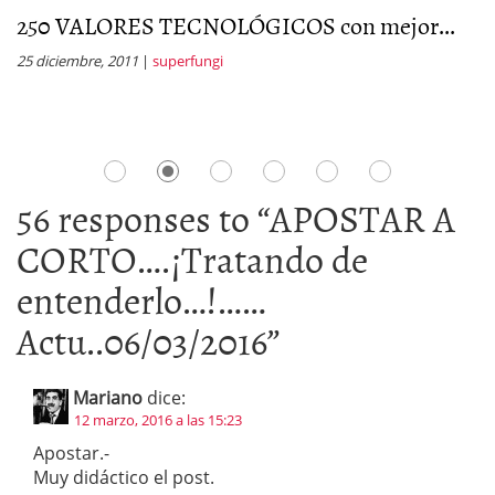
250 VALORES TECNOLÓGICOS con mejor...
C
25 diciembre, 2011
|
superfungi
7 
56 responses to “
APOSTAR A
CORTO….¡Tratando de
entenderlo…!……
Actu..06/03/2016
”
Mariano
dice:
12 marzo, 2016 a las 15:23
Apostar.-
Muy didáctico el post.