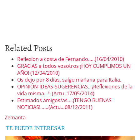
Related Posts
Reflexíon a costa de Fernando…..(16/04/2010)
GRACIAS a todos vosotros ¡HOY CUMPLIMOS UN
AÑO! (12/04/2010)
Os dejo por 8 días, salgo mañana para Italia.
OPINIÓN-IDEAS-SUGERENCIAS…¡Reflexiones de la
vida misma…!..(Actu..17/05/2014)
Estimados amigos/as….¡TENGO BUENAS
NOTICIAS!……(Actu…08/12/2011)
Zemanta
TE PUEDE INTERESAR