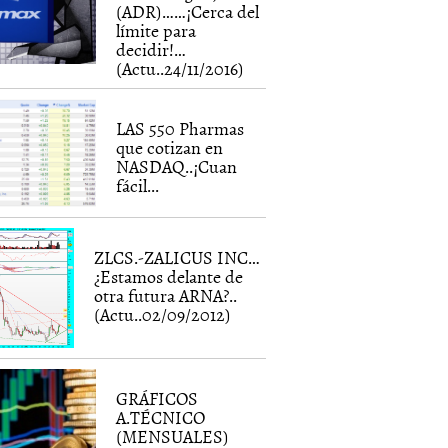
(ADR)……¡Cerca del
límite para
decidir!…
(Actu..24/11/2016)
LAS 550 Pharmas
que cotizan en
NASDAQ..¡Cuan
fácil...
ZLCS.-ZALICUS INC…
¿Estamos delante de
otra futura ARNA?..
(Actu..02/09/2012)
GRÁFICOS
A.TÉCNICO
(MENSUALES)