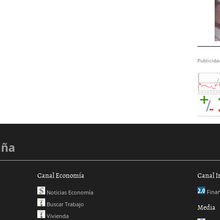
Publicida
aña
Canal Economía
Canal I
Finan
Noticias Economía
Buscar Trabajo
Media
Vivienda