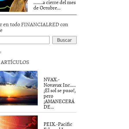
……..a cierre del mes
de Octubre...
r en todo FINANCIALRED con
le
d
5 ARTÍCULOS
NVAX.-
Novavax Inc…..
¡El sol se puso!,
pero
¡AMANECERÁ
DE...
PEIX.-Pacific