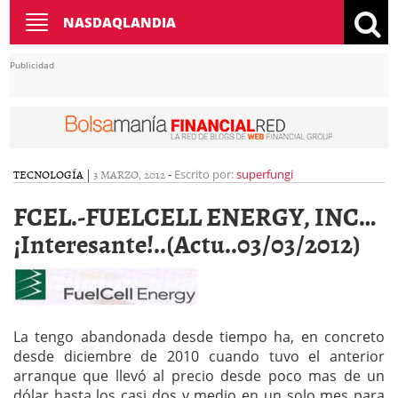
Toggle
NASDAQLANDIA
navigation
Publicidad
TECNOLOGÍA
|
3 MARZO, 2012
-
Escrito por:
superfungi
FCEL.-FUELCELL ENERGY, INC…
¡Interesante!..(Actu..03/03/2012)
La tengo abandonada desde tiempo ha, en concreto
desde diciembre de 2010 cuando tuvo el anterior
arranque que llevó al precio desde poco mas de un
dólar hasta los casi dos y medio en un solo mes para