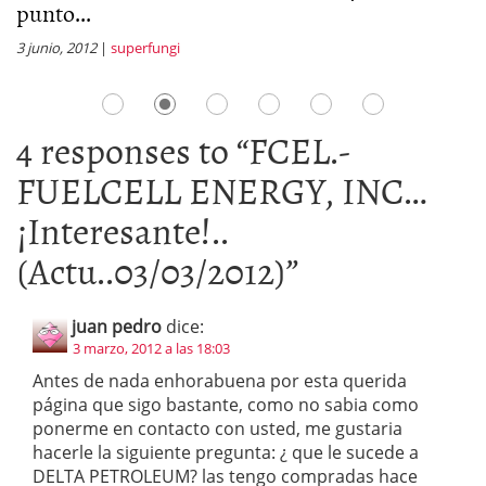
punto...
5 
3 junio, 2012
|
superfungi
4 responses to “
FCEL.-
FUELCELL ENERGY, INC…
¡Interesante!..
(Actu..03/03/2012)
”
juan pedro
dice:
3 marzo, 2012 a las 18:03
Antes de nada enhorabuena por esta querida
página que sigo bastante, como no sabia como
ponerme en contacto con usted, me gustaria
hacerle la siguiente pregunta: ¿ que le sucede a
DELTA PETROLEUM? las tengo compradas hace